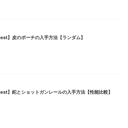
e Forest】皮のポーチの入手方法【ランダム】
e Forest】鉈とショットガンレールの入手方法【性能比較】