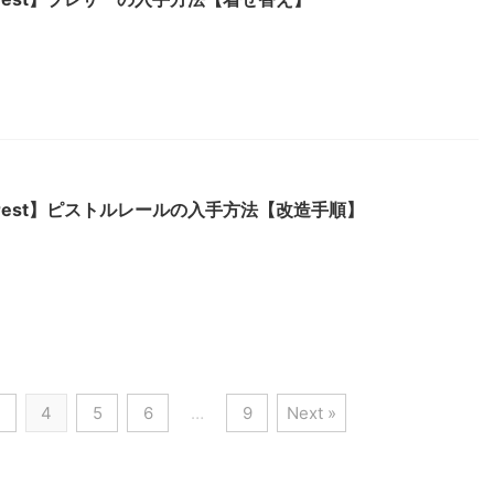
e Forest】ピストルレールの入手方法【改造手順】
3
4
5
6
…
9
Next »