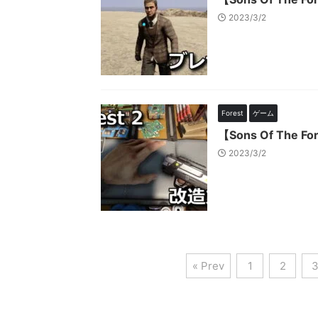
2023/3/2
Forest
ゲーム
【Sons Of Th
2023/3/2
« Prev
1
2