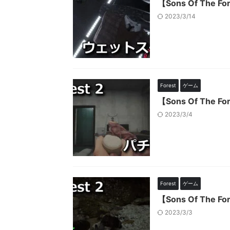
【Sons Of Th
2023/3/14
Forest
ゲーム
【Sons Of Th
2023/3/4
Forest
ゲーム
【Sons Of Th
2023/3/3