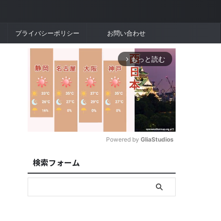
プライバシーポリシー
お問い合わせ
もっと読む
arrow_forward_ios
Powered by 
GliaStudios
検索フォーム
M
u
t
e