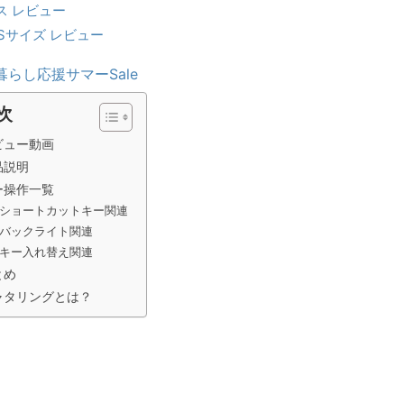
ウス レビュー
Sサイズ レビュー
暮らし応援サマーSale
次
ビュー動画
品説明
ー操作一覧
ショートカットキー関連
バックライト関連
キー入れ替え関連
とめ
ャタリングとは？