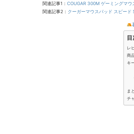
関連記事1：
COUGAR 300M ゲーミングマ
関連記事2：
クーガーマウスパッド スピード 
目
レ
商
キ
ま
チ