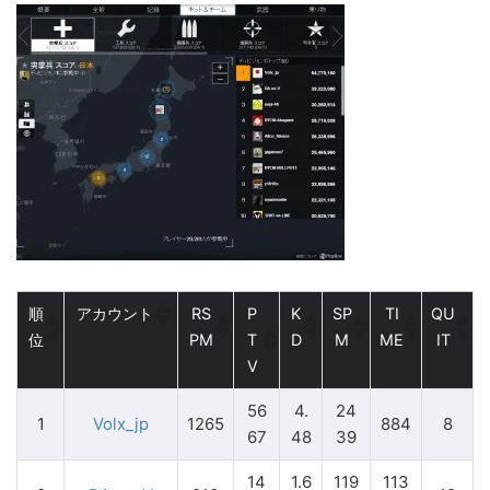
順
アカウント
RS
P
K
SP
TI
QU
位
PM
T
D
M
ME
IT
V
56
4.
24
1
Volx_jp
1265
884
8
67
48
39
14
1.6
119
113