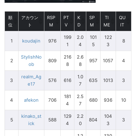
順
アカウン
RSP
PT
K
SP
TI
QU
位
ト
M
V
D
M
ME
IT
199
2.0
101
122
1
koudajin
976
8
1
4
5
3
StylishNo
216
2.6
2
809
957
1057
4
ob
8
8
realm_Ag
1.0
3
576
616
635
1013
3
e17
7
181
2.5
4
afekon
706
680
936
10
4
7
kinako_st
129
2.2
104
5
588
804
3
ick
4
0
3
1.2
130