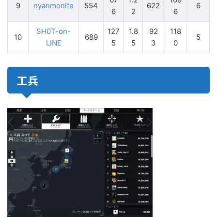
9
nyanmonite
554
622
6
6
2
6
SH0T-on-
127
1.8
92
118
10
689
5
LINE
5
5
3
0
工兵