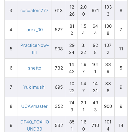
12
2.0
103
3
cocoatom777
613
671
8
26
0
3
81
1.5
64
100
4
arex_00
527
7
2
4
4
8
PracticeNow-
29
3.
92
107
5
908
11
lIIl
24
22
8
2
14
1.9
161
33
6
shetto
732
5
42
7
1
9
10
1.4
14
33
7
Yuk1mushi
695
9
22
7
31
6
74
2.1
49
8
UCAVmaster
352
900
9
3
1
3
DF40_FOXHO
85
1.6
101
9
532
710
14
UND39
1
0
4