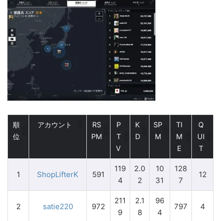
順
アカウント
RS
P
K
SP
TI
Q
位
PM
T
D
M
M
UI
V
E
T
119
2.0
10
128
1
ShopLifterK
591
12
4
2
31
7
211
2.1
96
2
satie220
972
797
4
9
8
4