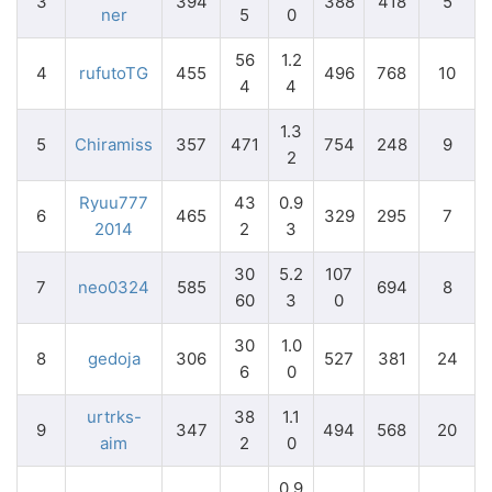
3
394
388
418
5
ner
5
0
56
1.2
4
rufutoTG
455
496
768
10
4
4
1.3
5
Chiramiss
357
471
754
248
9
2
Ryuu777
43
0.9
6
465
329
295
7
2014
2
3
30
5.2
107
7
neo0324
585
694
8
60
3
0
30
1.0
8
gedoja
306
527
381
24
6
0
urtrks-
38
1.1
9
347
494
568
20
aim
2
0
0.9