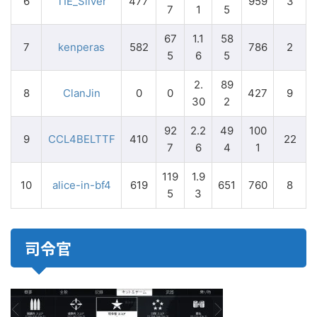
6
TIE_Silver
477
959
3
7
1
5
67
1.1
58
7
kenperas
582
786
2
5
6
5
2.
89
8
ClanJin
0
0
427
9
30
2
92
2.2
49
100
9
CCL4BELTTF
410
22
7
6
4
1
119
1.9
10
alice-in-bf4
619
651
760
8
5
3
司令官