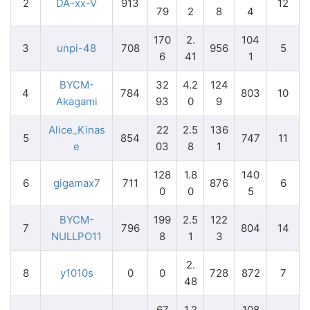
2
DA-xx-V
913
12
79
2
8
4
170
2.
104
3
unpi-48
708
956
5
6
41
1
BYCM-
32
4.2
124
4
784
803
10
Akagami
93
0
9
Alice_Kinas
22
2.5
136
5
854
747
11
e
03
8
1
128
1.8
140
6
gigamax7
711
876
6
0
0
5
BYCM-
199
2.5
122
7
796
804
14
NULLPO11
8
1
3
2.
8
y1010s
0
0
728
872
7
48
67
1.2
108