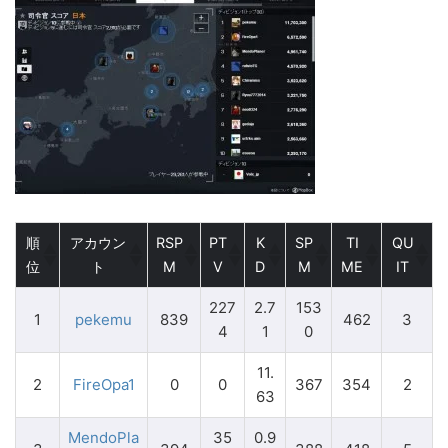
順
アカウン
RSP
PT
K
SP
TI
QU
位
ト
M
V
D
M
ME
IT
227
2.7
153
1
pekemu
839
462
3
4
1
0
11.
2
FireOpa1
0
0
367
354
2
63
MendoPla
35
0.9