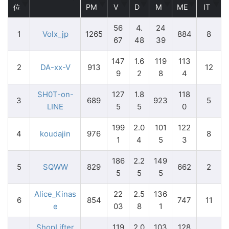
位
PM
V
D
M
ME
IT
56
4.
24
1
Volx_jp
1265
884
8
67
48
39
147
1.6
119
113
2
DA-xx-V
913
12
9
2
8
4
SH0T-on-
127
1.8
118
3
689
923
5
LINE
5
5
0
199
2.0
101
122
4
koudajin
976
8
1
4
5
3
186
2.2
149
5
SQWW
829
662
2
5
5
5
Alice_Kinas
22
2.5
136
6
854
747
11
e
03
8
1
ShopLifter
119
2.0
103
128