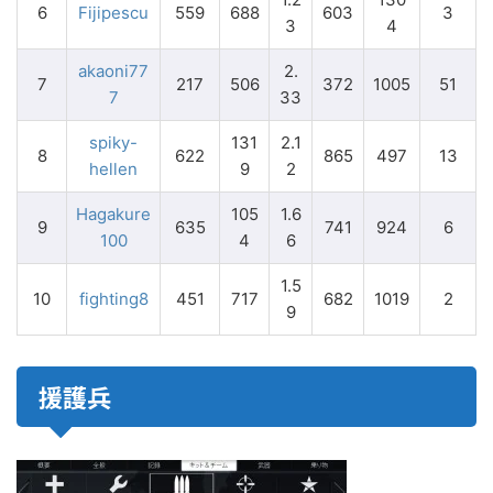
6
Fijipescu
559
688
603
3
3
4
akaoni77
2.
7
217
506
372
1005
51
7
33
spiky-
131
2.1
8
622
865
497
13
hellen
9
2
Hagakure
105
1.6
9
635
741
924
6
100
4
6
1.5
10
fighting8
451
717
682
1019
2
9
援護兵