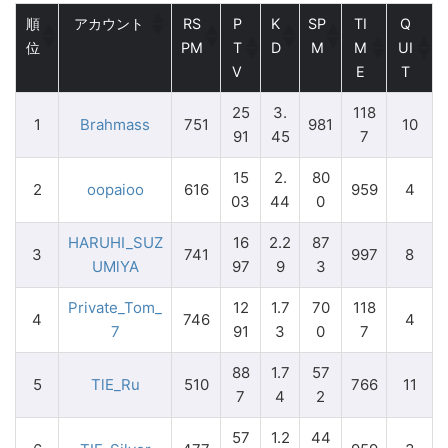
順
アカウント
RS
P
K
SP
TI
Q
位
PM
T
D
M
M
UI
V
E
T
25
3.
118
1
Brahmass
751
981
10
91
45
7
15
2.
80
2
oopaioo
616
959
4
03
44
0
HARUHI_SUZ
16
2.2
87
3
741
997
8
UMlYA
97
9
3
Private_Tom_
12
1.7
70
118
4
746
4
7
91
3
0
7
88
1.7
57
5
TlE_Ru
510
766
11
7
4
2
57
1.2
44