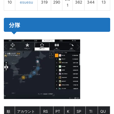
10
esuesu
319
290
362
344
13
1
分隊
順
アカウント
RS
PT
K
SP
TI
QU