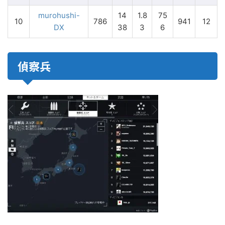
murohushi-
14
1.8
75
10
786
941
12
DX
38
3
6
偵察兵