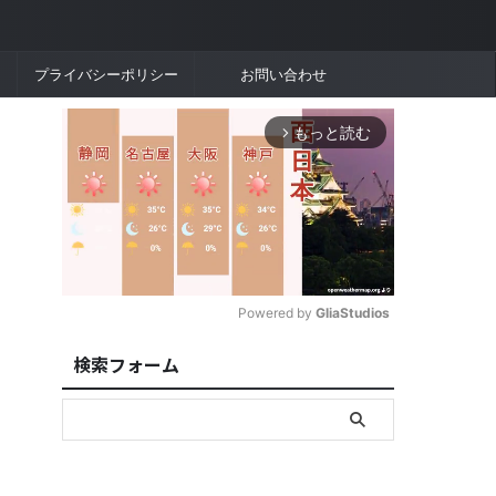
プライバシーポリシー
お問い合わせ
もっと読む
arrow_forward_ios
Powered by 
GliaStudios
検索フォーム
M
u
t
e