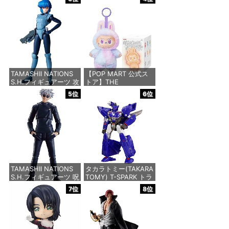
イダーBLACK RX 約
キリー ロイ・フォッカ
150mm PVC&ABS&布
ースペシャル リバイバ
製 塗装済み可動フィギ
ルVer. 約280mm
ュア
ABS&ダイキャスト
&PVC製 塗装済み可動
フィギュア
価格：¥12,480
価格：¥26,409
TAMASHII NATIONS
【POP MART 公式ス
S.H.フィギュアーツ 攻
トア】THE
殻機動隊 THE GHOST
MONSTERS Big into
5位
6位
IN THE SHELL 草薙素
Energy シリーズ ぬい
子 約140mm
ぐるみペンダント 【1
PVC&ABS製 塗装済み
ピース】 エナジーラブ
可動フィギュア
ブ labubu ラブブ らぶ
ぶ ポップマート ブラ
インドボックス フィギ
価格：¥9,000
ュア おもちゃ ガチャ
ガチャ
TAMASHII NATIONS
タカラトミー(TAKARA
価格：¥2,750
S.H.フィギュアーツ 呪
TOMY) T-SPARK トラ
術廻戦 懐玉・玉折 五
ンスフォーマー ニュー
7位
8位
条悟-呪術高専- 約
レジェンズ NL-07 サ
160mm PVC&ABS製
ウンドウェーブ 可動フ
塗装済み可動フィギュ
ィギュア
ア
価格：¥4,440