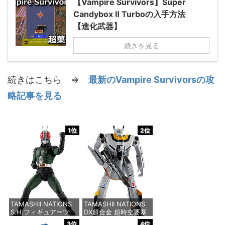
【Vampire Survivors】Super
Candybox Ⅱ Turboの入手方法
【進化武器】
続きを見る
続きはこちら ⇒
最新のVampire Survivorsの攻
略記事を見る
1位
2位
TAMASHII NATIONS
TAMASHII NATIONS
S.H.フィギュアーツ
DX超合金 超時空要塞
（真骨彫製法） 仮面ラ
マクロス VF-1S バル
3位
4位