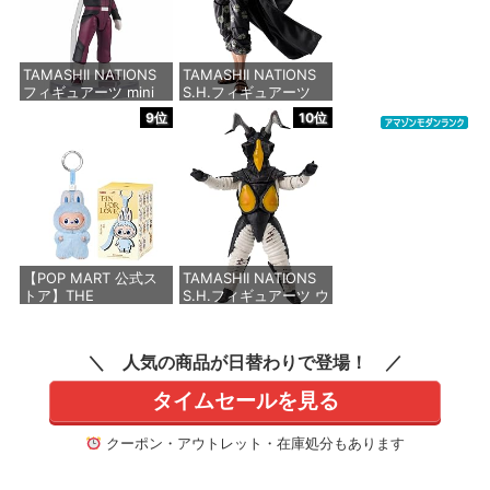
価格：¥8,373
TAMASHII NATIONS
TAMASHII NATIONS
フィギュアーツ mini
S.H.フィギュアーツ
機動戦士ガンダム
ONE PIECE シャンク
9位
10位
SEED FREEDOM アス
ス -マリンフォード頂
ラン・ザラ（再販版）
上決戦- 約165mm
約90mm PVC&ABS製
PVC&ABS&布製 塗装
塗装済み可動フィギュ
済み可動フィギュア
ア
価格：¥8,918
価格：¥3,850
【POP MART 公式ス
TAMASHII NATIONS
トア】THE
S.H.フィギュアーツ ウ
MONSTERS PIN FOR
ルトラマン ゼットン
LOVE シリーズぬいぐ
60th Anniversary
るみペンダント(A-M)
Edition 約160mm
人気の商品が日替わりで登場！
【1ピース】 ミニラブ
PVC&ABS製 塗装済み
ブ labubu ラブブ らぶ
可動フィギュア
タイムセールを見る
ぶ ポップマート ブラ
インドボックス フィギ
価格：¥9,080
ュア おもちゃ ガチャ
クーポン・アウトレット・在庫処分もあります
ガチャ