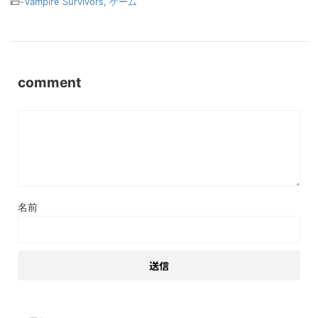
-
Vampire Survivors
,
ゲーム
comment
名前