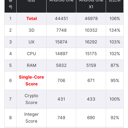
号
X1
1
Total
44451
46978
106%
2
3D
7748
10352
134%
3
UX
15874
16292
103%
4
CPU
14897
15175
102%
5
RAM
5932
5159
87%
Single-Core
6
706
671
95%
Score
Crypto
7
431
433
100%
Score
Integer
8
749
690
92%
Score