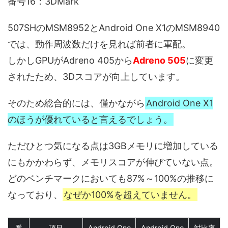
番号16：3DMark
507SHのMSM8952とAndroid One X1のMSM8940
では、動作周波数だけを見れば前者に軍配。
しかしGPUがAdreno 405から
Adreno 505
に変更
されたため、3Dスコアが向上しています。
そのため総合的には、僅かながら
Android One X1
のほうが優れていると言えるでしょう。
ただひとつ気になる点は3GBメモリに増加している
にもかかわらず、メモリスコアが伸びていない点。
どのベンチマークにおいても87%～100%の推移に
なっており、
なぜか100%を超えていません。
番
項目
Android One
Android One
対比率