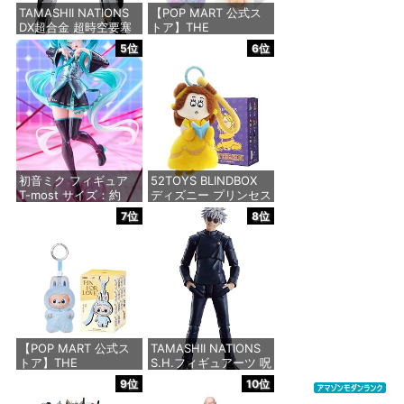
TAMASHII NATIONS
【POP MART 公式ス
DX超合金 超時空要塞
トア】THE
マクロス VF-1S バル
MONSTERS Big into
5位
6位
キリー ロイ・フォッカ
Energy シリーズ ぬい
ースペシャル リバイバ
ぐるみペンダント 【1
ルVer. 約280mm
ピース】 エナジーラブ
ABS&ダイキャスト
ブ labubu ラブブ らぶ
&PVC製 塗装済み可動
ぶ ポップマート ブラ
フィギュア
インドボックス フィギ
ュア おもちゃ ガチャ
ガチャ
価格：¥24,750
初音ミク フィギュア
52TOYS BLINDBOX
価格：¥2,750
T-most サイズ：約
ディズニー プリンセス
30cm
On the Run シリーズ
7位
8位
ブラインドボックス フ
ィギュア ガチャガチャ
価格：¥3,080
コレクション 塗装済み
コレクター・誕生日・
新年のギフトに最適
(一個入り)
価格：¥1,650
【POP MART 公式ス
TAMASHII NATIONS
トア】THE
S.H.フィギュアーツ 呪
MONSTERS PIN FOR
術廻戦 懐玉・玉折 五
9位
10位
LOVE シリーズぬいぐ
条悟-呪術高専- 約