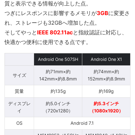
質と表示できる情報が向上した点。
つぎにレスポンスに影響するメモリが
3GB
に変更さ
れ、ストレージも32GBへ増加した点。
そしてやっと
IEEE 802.11ac
と指紋認証に対応し、
快適かつ便利に使用できる点です。
Android One 507SH
Android One X1
約71mm×約
約74mm×約
サイズ
142mm×約8.8mm
152mm×約8.9mm
質量
約135g
約169g
ディスプレ
約5.0インチ
約5.3インチ
イ
（720x1280）
（1080x1920）
OS
Android 7.1