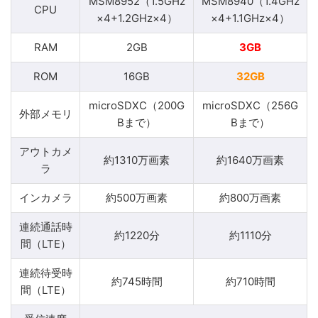
MSM8952（1.5GHz
MSM8940（1.4GHz
CPU
×4+1.2GHz×4）
×4+1.1GHz×4）
RAM
2GB
3GB
ROM
16GB
32GB
microSDXC（200G
microSDXC（256G
外部メモリ
Bまで）
Bまで）
アウトカメ
約1310万画素
約1640万画素
ラ
インカメラ
約500万画素
約800万画素
連続通話時
約1220分
約1110分
間（LTE）
連続待受時
約745時間
約710時間
間（LTE）