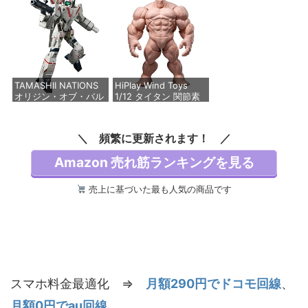
るみペンダント(A-M)
160mm PVC&ABS製
【1ピース】 ミニラブ
塗装済み可動フィギュ
ブ labubu ラブブ らぶ
ア
ぶ ポップマート ブラ
インドボックス フィギ
価格：¥8,373
ュア おもちゃ ガチャ
ガチャ
TAMASHII NATIONS
HiPlay Wind Toys
価格：¥1,815
オリジン・オブ・バル
1/12 タイタン 関節素
キリー 超時空要塞マク
体 筋肉体型 FMW009
ロス VF-1J バルキリ
白肌 ボディ フィギュ
ー45th Anniv. 約
ア 超可動
頻繁に更新されます！
225mm ABS&ダイキ
ャスト製 塗装済み可動
価格：¥6,999
Amazon 売れ筋ランキングを見る
フィギュア
価格：¥20,950
売上に基づいた最も人気の商品です
スマホ料金最適化 ⇒
月額290円でドコモ回線
、
月額0円でau回線