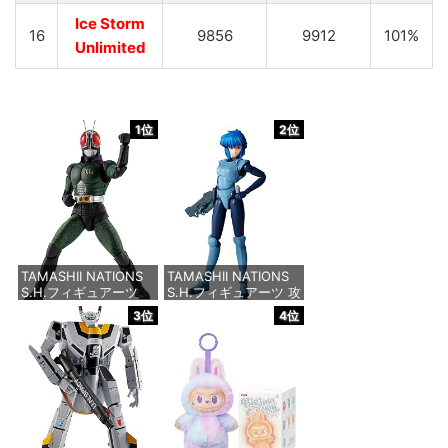
Ice Storm
16
9856
9912
101%
Unlimited
1位
2位
TAMASHII NATIONS
TAMASHII NATIONS
S.H.フィギュアーツ
S.H.フィギュアーツ 攻
（真骨彫製法） 仮面ラ
殻機動隊 THE GHOST
3位
4位
イダーBLACK RX 約
IN THE SHELL 草薙素
150mm PVC&ABS&布
子 約140mm
製 塗装済み可動フィギ
PVC&ABS製 塗装済み
ュア
可動フィギュア
価格：¥12,080
価格：¥9,000