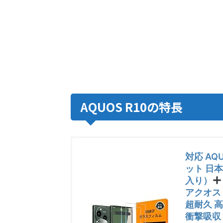
AQUOS R10の特長
対応 AQ
ット 日本
入り）
アクオス 
超耐久 高
衝撃吸収