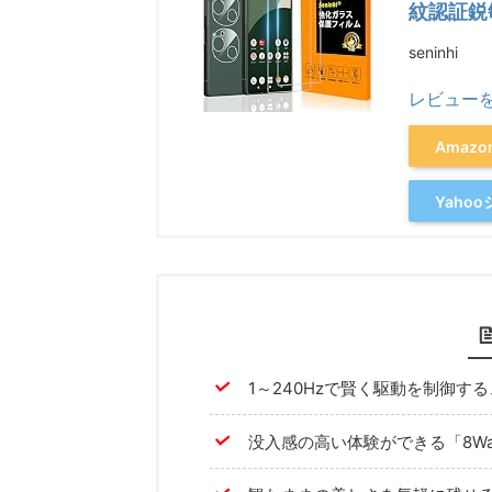
紋認証鋭敏
seninhi
レビュー
Amaz
Yaho
1～240Hzで賢く駆動を制御する、
没入感の高い体験ができる「8Wa