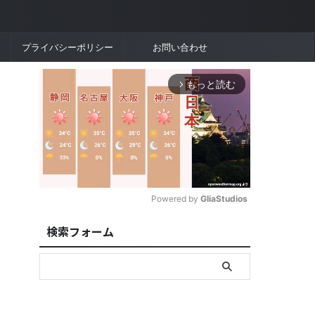
プライバシーポリシー
お問い合わせ
もっと読む
arrow_forward_ios
Powered by 
GliaStudios
検索フォーム
M
u
t
e