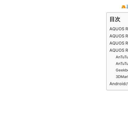
目次
AQUOS 
AQUOS
AQUOS 
AQUOS
AnTuTu
AnTuTu
Geekb
3DMark
Andro