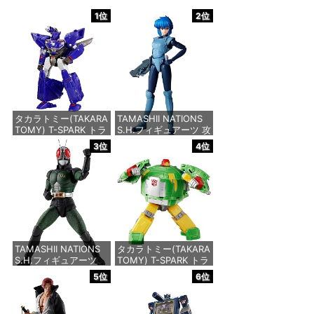
1位
2位
タカラトミー(TAKARA
TAMASHII NATIONS
TOMY) T-SPARK トラ
S.H.フィギュアーツ 攻
ンスフォーマー ニュー
殻機動隊 THE GHOST
3位
4位
レジェンズ NL-07 サ
IN THE SHELL 草薙素
ウンドウェーブ 可動フ
子 約140mm
ィギュア
PVC&ABS製 塗装済み
可動フィギュア
価格：¥4,440
価格：¥9,617
TAMASHII NATIONS
タカラトミー(TAKARA
S.H.フィギュアーツ
TOMY) T-SPARK トラ
（真骨彫製法） 仮面ラ
ンスフォーマー ニュー
5位
6位
イダーBLACK RX 約
レジェンズ NL-06 オ
150mm PVC&ABS&布
ートボット コスモス
製 塗装済み可動フィギ
可動フィギュア