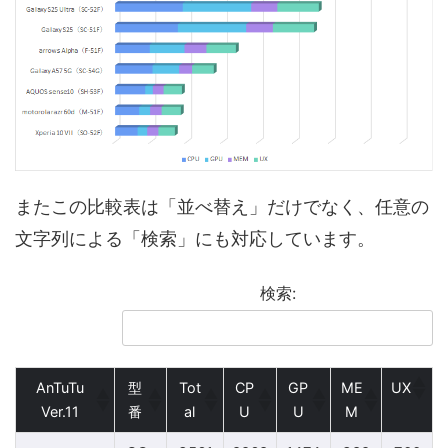
またこの比較表は「並べ替え」だけでなく、任意の
文字列による「検索」にも対応しています。
検索:
AnTuTu
型
Tot
CP
GP
ME
UX
Ver.11
番
al
U
U
M