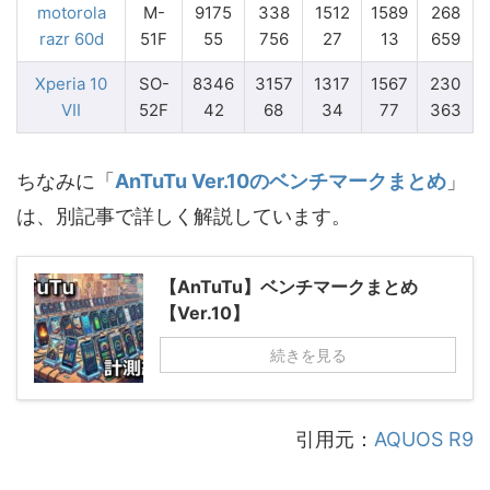
motorola
M-
9175
338
1512
1589
268
razr 60d
51F
55
756
27
13
659
Xperia 10
SO-
8346
3157
1317
1567
230
VII
52F
42
68
34
77
363
ちなみに「
AnTuTu Ver.10のベンチマークまとめ
」
は、別記事で詳しく解説しています。
【AnTuTu】ベンチマークまとめ
【Ver.10】
続きを見る
引用元：
AQUOS R9