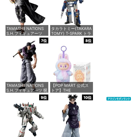
ュア
価格：¥4,440
価格：¥11,300
TAMASHII NATIONS
タカラトミー(TAKARA
S.H.フィギュアーツ
TOMY) T-SPARK トラ
ONE PIECE シャンク
ンスフォーマー ミッシ
7位
8位
ス -マリンフォード頂
ングリンク D-01 サウ
上決戦- 約165mm
ンドウェーブ 可動フィ
PVC&ABS&布製 塗装
ギュア
済み可動フィギュア
価格：¥24,610
価格：¥8,918
TAMASHII NATIONS
【POP MART 公式ス
S.H.フィギュアーツ 呪
トア】THE
術廻戦 伏黒甚爾 約
MONSTERS Big into
9位
10位
155mm PVC&ABS製
Energy シリーズ ぬい
塗装済み可動フィギュ
ぐるみペンダント 【1
ア | 呪術廻戦 6インチ
ピース】 エナジーラブ
アクションフィギュア
ブ labubu ラブブ らぶ
S.H. Figuarts - 伏黒藤
ぶ ポップマート ブラ
司
インドボックス フィギ
ュア おもちゃ ガチャ
ガチャ
価格：¥13,200