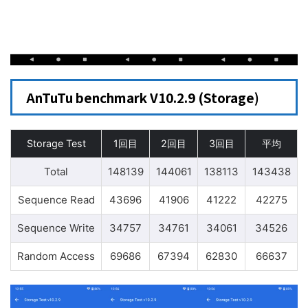
AnTuTu benchmark V10.2.9 (Storage)
Storage Test
1回目
2回目
3回目
平均
Total
148139
144061
138113
143438
Sequence Read
43696
41906
41222
42275
Sequence Write
34757
34761
34061
34526
Random Access
69686
67394
62830
66637