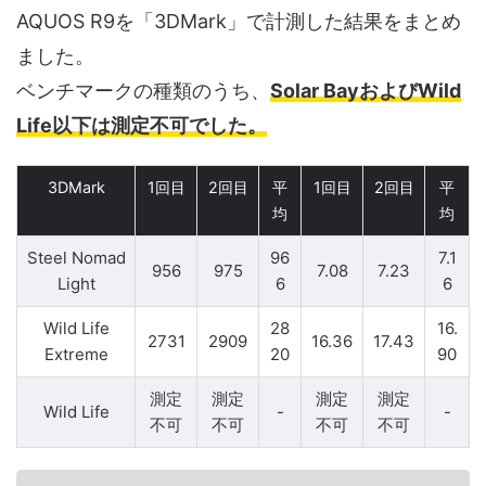
AQUOS R9を「3DMark」で計測した結果をまとめ
ました。
ベンチマークの種類のうち、
Solar BayおよびWild
Life以下は測定不可でした。
3DMark
1回目
2回目
平
1回目
2回目
平
均
均
Steel Nomad
96
7.1
956
975
7.08
7.23
Light
6
6
Wild Life
28
16.
2731
2909
16.36
17.43
Extreme
20
90
測定
測定
測定
測定
Wild Life
-
-
不可
不可
不可
不可