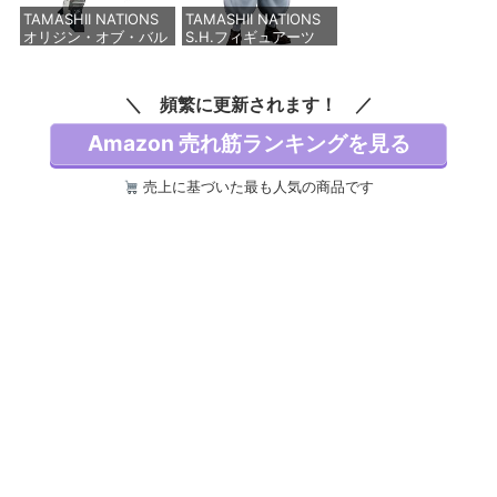
TAMASHII NATIONS
TAMASHII NATIONS
価格：¥2,750
オリジン・オブ・バル
S.H.フィギュアーツ
キリー 超時空要塞マク
TV アニメ「呪術廻
ロス VF-1J バルキリ
戦」 脹相 約150mm
ー45th Anniv. 約
PVC&ABS製 塗装済み
頻繁に更新されます！
225mm ABS&ダイキ
可動フィギュア
ャスト製 塗装済み可動
Amazon 売れ筋ランキングを見る
フィギュア
価格：¥12,000
価格：¥22,450
売上に基づいた最も人気の商品です