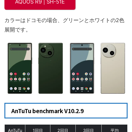
AQUOS R9 | SH-51E
カラーはドコモの場合、グリーンとホワイトの2色
展開です。
AnTuTu benchmark V10.2.9
AnTuTu
1回目
2回目
3回目
平均