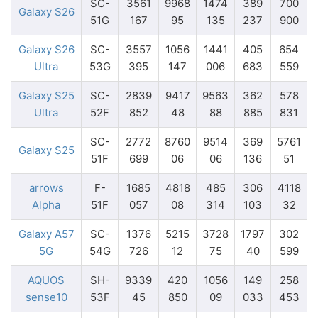
SC-
3561
9968
1474
389
700
Galaxy S26
51G
167
95
135
237
900
Galaxy S26
SC-
3557
1056
1441
405
654
Ultra
53G
395
147
006
683
559
Galaxy S25
SC-
2839
9417
9563
362
578
Ultra
52F
852
48
88
885
831
SC-
2772
8760
9514
369
5761
Galaxy S25
51F
699
06
06
136
51
arrows
F-
1685
4818
485
306
4118
Alpha
51F
057
08
314
103
32
Galaxy A57
SC-
1376
5215
3728
1797
302
5G
54G
726
12
75
40
599
AQUOS
SH-
9339
420
1056
149
258
sense10
53F
45
850
09
033
453