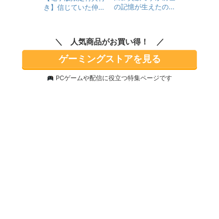
の記憶が生えたので
き】信じていた仲間
ひよこな弟育てます
達にダンジョン奥地
１７【電子書籍限定
で殺されかけたがギ
書き下ろしSS付き】
フト『無限ガチャ』
人気商品がお買い得！
でレベル9999の仲間
達を手に入れて元パ
ゲーミングストアを見る
ーティーメンバーと
世界に復讐＆『ざま
PCゲームや配信に役立つ特集ページです
ぁ！』します！15
(ＨＪノベルス)