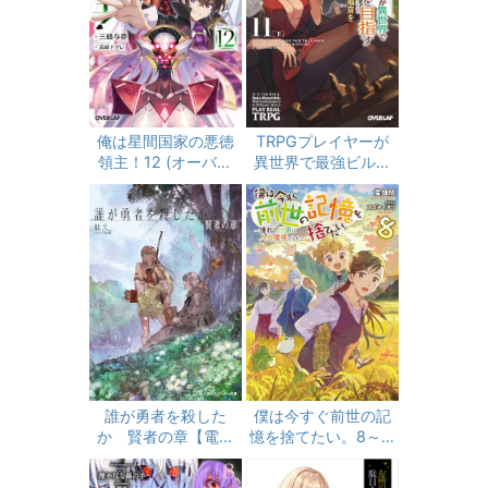
特典SS付き】
俺は星間国家の悪徳
TRPGプレイヤーが
領主！12 (オーバー
異世界で最強ビルド
ラップ文庫)
を目指す 11 下 ～
ヘンダーソン氏の福
音を～ (オーバーラッ
プ文庫)
誰が勇者を殺した
僕は今すぐ前世の記
か 賢者の章【電子
憶を捨てたい。8～憧
特別版】 (角川スニー
れの田舎は人外魔境
カー文庫)
でした～【電子書籍