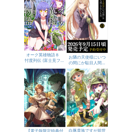
限定書き下ろしSS付
き】
オーク英雄物語８
お隣の天使様にいつ
忖度列伝 (富士見ファ
の間にか駄目人間に
ンタジア文庫)
されていた件１３ (G
A文庫)
白豚貴族ですが前世
【電子版限定特典付