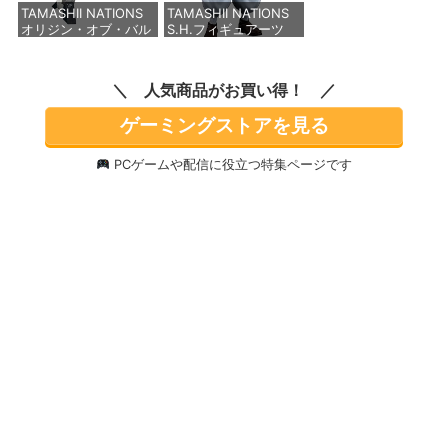
TAMASHII NATIONS
TAMASHII NATIONS
価格：¥2,750
オリジン・オブ・バル
S.H.フィギュアーツ
キリー 超時空要塞マク
TV アニメ「呪術廻
ロス VF-1J バルキリ
戦」 脹相 約150mm
ー45th Anniv. 約
PVC&ABS製 塗装済み
人気商品がお買い得！
225mm ABS&ダイキ
可動フィギュア
ャスト製 塗装済み可動
ゲーミングストアを見る
フィギュア
価格：¥12,000
価格：¥22,000
PCゲームや配信に役立つ特集ページです