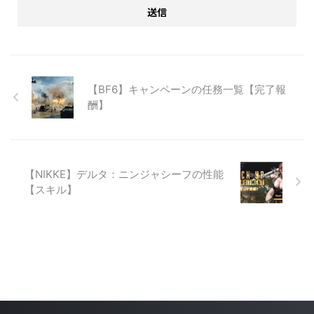
【BF6】キャンペーンの任務一覧【完了報
酬】
【NIKKE】デルタ：ニンジャシーフの性能
【スキル】