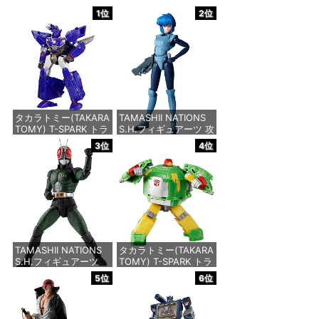
1位
2位
タカラトミー(TAKARA
TAMASHII NATIONS
TOMY) T-SPARK トラ
S.H.フィギュアーツ 攻
ンスフォーマー ニュー
殻機動隊 THE GHOST
3位
4位
レジェンズ NL-07 サ
IN THE SHELL 草薙素
ウンドウェーブ 可動フ
子 約140mm
ィギュア
PVC&ABS製 塗装済み
可動フィギュア
価格：¥4,440
価格：¥9,000
TAMASHII NATIONS
タカラトミー(TAKARA
S.H.フィギュアーツ
TOMY) T-SPARK トラ
（真骨彫製法） 仮面ラ
ンスフォーマー ニュー
5位
6位
イダーBLACK RX 約
レジェンズ NL-06 オ
150mm PVC&ABS&布
ートボット コスモス
製 塗装済み可動フィギ
可動フィギュア
ュア