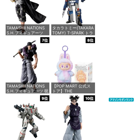
価格：¥4,440
価格：¥11,515
TAMASHII NATIONS
タカラトミー(TAKARA
S.H.フィギュアーツ
TOMY) T-SPARK トラ
ONE PIECE シャンク
ンスフォーマー ミッシ
7位
8位
ス -マリンフォード頂
ングリンク D-01 サウ
上決戦- 約165mm
ンドウェーブ 可動フィ
PVC&ABS&布製 塗装
ギュア
済み可動フィギュア
価格：¥24,610
価格：¥8,918
TAMASHII NATIONS
【POP MART 公式ス
S.H.フィギュアーツ 呪
トア】THE
術廻戦 伏黒甚爾 約
MONSTERS Big into
9位
10位
155mm PVC&ABS製
Energy シリーズ ぬい
塗装済み可動フィギュ
ぐるみペンダント 【1
ア | 呪術廻戦 6インチ
ピース】 エナジーラブ
アクションフィギュア
ブ labubu ラブブ らぶ
S.H. Figuarts - 伏黒藤
ぶ ポップマート ブラ
司
インドボックス フィギ
ュア おもちゃ ガチャ
ガチャ
価格：¥12,375