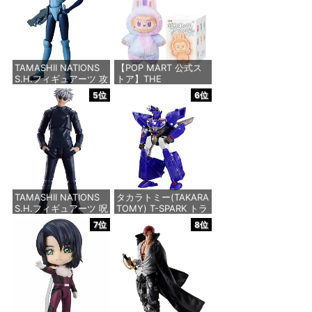
ュア
ABS&ダイキャスト
&PVC製 塗装済み可動
フィギュア
価格：¥12,450
価格：¥26,409
TAMASHII NATIONS
【POP MART 公式ス
S.H.フィギュアーツ 攻
トア】THE
殻機動隊 THE GHOST
MONSTERS Big into
5位
6位
IN THE SHELL 草薙素
Energy シリーズ ぬい
子 約140mm
ぐるみペンダント 【1
PVC&ABS製 塗装済み
ピース】 エナジーラブ
可動フィギュア
ブ labubu ラブブ らぶ
ぶ ポップマート ブラ
インドボックス フィギ
価格：¥9,000
ュア おもちゃ ガチャ
ガチャ
TAMASHII NATIONS
タカラトミー(TAKARA
価格：¥2,750
S.H.フィギュアーツ 呪
TOMY) T-SPARK トラ
術廻戦 懐玉・玉折 五
ンスフォーマー ニュー
7位
8位
条悟-呪術高専- 約
レジェンズ NL-07 サ
160mm PVC&ABS製
ウンドウェーブ 可動フ
塗装済み可動フィギュ
ィギュア
ア
価格：¥4,440
価格：¥8,373