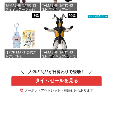
TAMASHII NATIONS
TAMASHII NATIONS
フィギュアーツ mini
S.H.フィギュアーツ
機動戦士ガンダム
ONE PIECE シャンク
9位
10位
SEED FREEDOM アス
ス -マリンフォード頂
ラン・ザラ（再販版）
上決戦- 約165mm
約90mm PVC&ABS製
PVC&ABS&布製 塗装
塗装済み可動フィギュ
済み可動フィギュア
ア
価格：¥8,918
価格：¥3,850
【POP MART 公式ス
TAMASHII NATIONS
トア】THE
S.H.フィギュアーツ ウ
MONSTERS PIN FOR
ルトラマン ゼットン
LOVE シリーズぬいぐ
60th Anniversary
るみペンダント(A-M)
Edition 約160mm
人気の商品が日替わりで登場！
【1ピース】 ミニラブ
PVC&ABS製 塗装済み
ブ labubu ラブブ らぶ
可動フィギュア
タイムセールを見る
ぶ ポップマート ブラ
インドボックス フィギ
価格：¥9,080
ュア おもちゃ ガチャ
クーポン・アウトレット・在庫処分もあります
ガチャ
価格：¥1,815