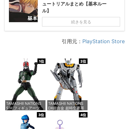
ュートリアルまとめ【基本ルー
ル】
続きを見る
引用元：
PlayStation Store
1位
2位
TAMASHII NATIONS
TAMASHII NATIONS
S.H.フィギュアーツ
DX超合金 超時空要塞
（真骨彫製法） 仮面ラ
マクロス VF-1S バル
3位
4位
イダーBLACK RX 約
キリー ロイ・フォッカ
150mm PVC&ABS&布
ースペシャル リバイバ
製 塗装済み可動フィギ
ルVer. 約280mm