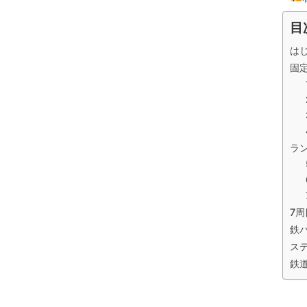
目
は
固
ラ
7
鉄
ス
鉄