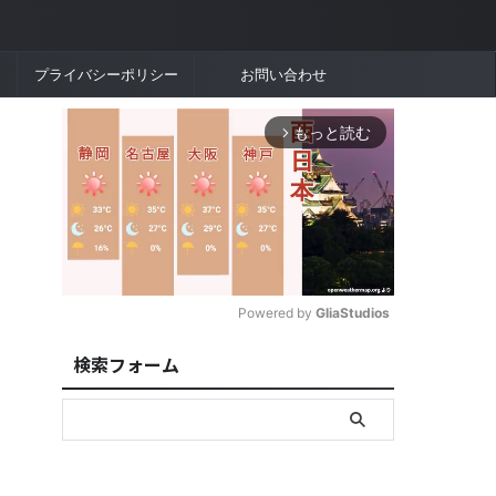
プライバシーポリシー
お問い合わせ
もっと読む
arrow_forward_ios
Powered by 
GliaStudios
検索フォーム
M
u
t
e