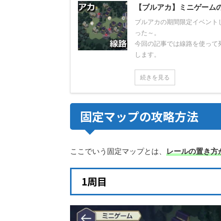
【ブルアカ】ミニゲーム
ブルアカの期間限定イベント
った～。
今回の記事では線路を使って
します。
続きを見る
固定マップの攻略方法
ここでいう固定マップとは、
レールの置き方
1周目