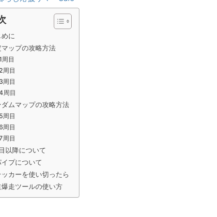
次
じめに
定マップの攻略方法
1周目
2周目
3周目
4周目
ンダムマップの攻略方法
5周目
6周目
7周目
周目以降について
パイプについて
テッカーを使い切ったら
道爆走ツールの使い方