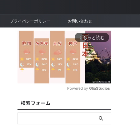
プライバシーポリシー
お問い合わせ
もっと読む
arrow_forward_ios
Powered by 
GliaStudios
検索フォーム
M
u
t
e