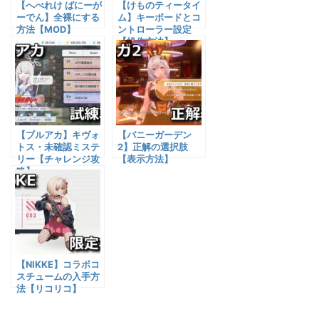
【へべれけ ばにーが
【けものティータイ
ーでん】全裸にする
ム】キーボードとコ
方法【MOD】
ントローラー設定
【操作方法】
【ブルアカ】キヴォ
【バニーガーデン
トス・未確認ミステ
2】正解の選択肢
リー【チャレンジ攻
【表示方法】
略】
【NIKKE】コラボコ
スチュームの入手方
法【リコリコ】