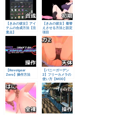
【きみの彼女】アイ
【きみの彼女】着替
テムの合成方法【注
えさせる方法と設定
意点】
項目
【Revolgear
【バニーガーデン
Zero】操作方法
2】フリーカメラの
使い方【MOD】