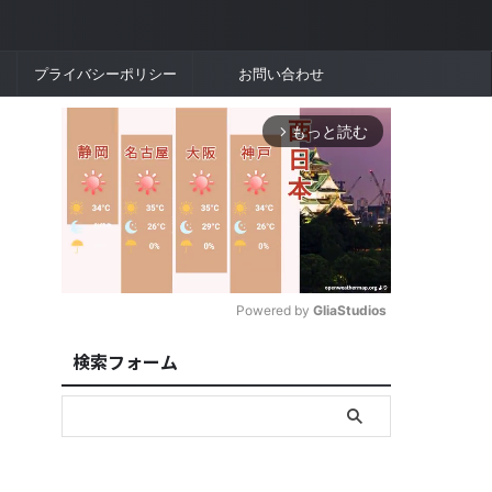
プライバシーポリシー
お問い合わせ
もっと読む
arrow_forward_ios
Powered by 
GliaStudios
検索フォーム
M
u
t
e