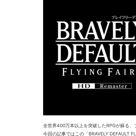
全世界400万本以上を突破したRPGが蘇る、
今回の記事ではこの「BRAVELY DEFAULT F