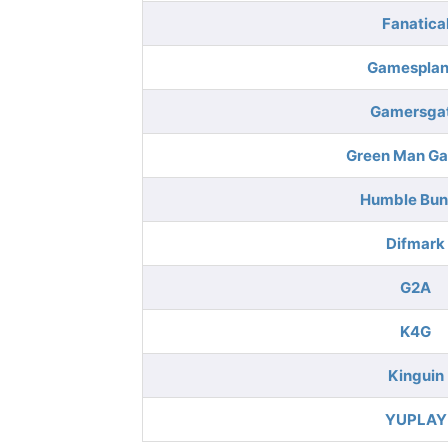
Fanatica
Gamesplan
Gamersga
Green Man G
Humble Bun
Difmark
G2A
K4G
Kinguin
YUPLAY