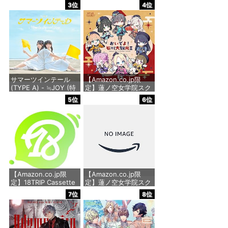
ル・サウンドトラック
典なし)
3位
4位
価格：¥3,300
価格：¥1,818
サマーツインテール
【Amazon.co.jp限
(TYPE A) - ≒JOY (特
定】蓮ノ空女学院スク
典なし)
ールアイドルクラブ
5位
6位
2nd SPECIALアルバム
「おいでよ！石川大観
価格：¥1,488
光Ⅱ」 - 蓮ノ空女学院
スクールアイドルクラ
ブ[日野下花帆、村野
さやか、乙宗 梢、夕霧
綴理、大沢瑠璃乃、藤
島 慈、百生吟子、徒町
小
【Amazon.co.jp限
【Amazon.co.jp限
定】18TRIP Cassette
定】蓮ノ空女学院スク
価格：¥2,860
#14 - VARIOUS
ールアイドルクラブ
7位
8位
ARTISTS(アクリルキ
Extraシングル「タイ
ーホルダー付)
トル未定」 - 蓮ノ空女
学院スクールアイドル
クラブ[日野下花帆、
価格：¥8,800