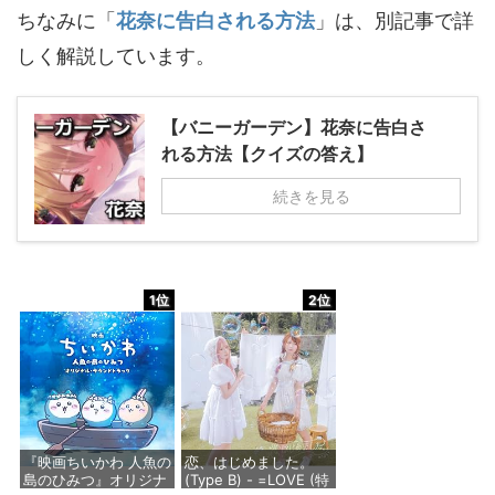
ちなみに「
花奈に告白される方法
」は、別記事で詳
しく解説しています。
【バニーガーデン】花奈に告白さ
れる方法【クイズの答え】
続きを見る
1位
2位
『映画ちいかわ 人魚の
恋、はじめました。
島のひみつ』オリジナ
(Type B) - =LOVE (特