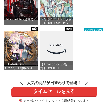
村野さやか、大沢瑠璃
乃、百生吟子、徒町小
鈴、安養寺姫芽、セラ
ス 柳田 リリエンフェ
ルト、桂城
Adamantite (通常盤)
うたの☆プリンスさま
っ♪ LIVE EMOTION
価格：¥1,430
2nd Anniversary CD
価格：¥2,640
9位
10位
トキヤ・カミュ・瑛
二・大和
価格：¥1,980
「Fate/Grand
【Amazon.co.jp限
Order」主題歌ベスト
定】OVER THE
アルバム 余韻 [初回限
RAINBOW [初回限定盤
定盤] [2CD + Blu-ray]
B] [2CD] - 東山奈央
- 坂本真綾
（W特典／早期予約特
人気の商品が日替わりで登場！
典 ： 「特製オーディ
オカード【なおぼうひ
価格：¥4,950
タイムセールを見る
とりアカペラメドレ
ー】」 ＆
Amazon.co.jp限定特
クーポン・アウトレット・在庫処分もあります
典 ： メガジャケ