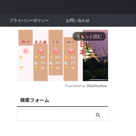
プライバシーポリシー
お問い合わせ
もっと読む
arrow_forward_ios
Powered by 
GliaStudios
検索フォーム
M
u
t
e