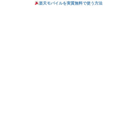
楽天モバイルを実質無料で使う方法
ー USB Type-C 95
0,000DPI 第4世代
時間連続使用可能 P
オプティカルマウス
OWERPLAY 充電 FP
スイッチ 180時間駆
S ゲーミング マウス
動 オプティカルスク
国内正規品※Amazon
ロールホイール 6ボ
限定の壁紙ダウンロ
タン 【日本正規代理
ード付き
店保証品】