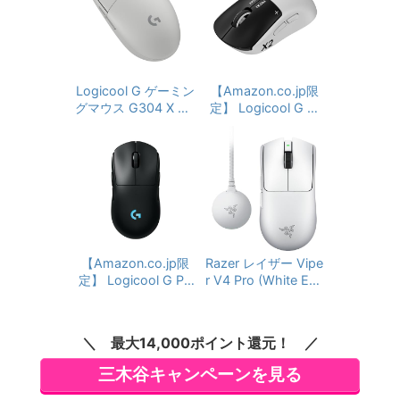
X-SL-BK 軽量 59g H
Speed Wireless 第3
ERO 44Kセンサー LI
世代 Razer Focus Pr
GHTSYNC RGB 130
o オプティカルセン
時間連続利用可能 U
サー 50,000DPI 第4
SB Type-C 充電 Blu
世代 オプティカルマ
etooth対応 PC wind
ウススイッチ 180時
Logicool G ゲーミン
【Amazon.co.jp限
ows Mac ブラック
間駆動 オプティカル
グマウス G304 X SU
定】 Logicool G ラ
国内正規品
スクロールホイール
PERLIGHT LIGHTSP
ピットトリガー PRO
6ボタン ヴァイパー
EED ワイヤレス ゲー
X2 SUPERSTRIKE LI
ブイフォー プロ 【日
ミング マウス G304
GHTSPEED ゲーミ
本正規代理店保証
X-SL-WH 軽量 59g
ングマウス G-PPD-
品】
HERO 44Kセンサー
004WL-STRKd 800
0 ポーリングレート
LIGHTSYNC RGB 1
30時間連続利用可能
軽量 61g ハプティッ
USB Type-C 充電 Bl
ク誘導トリガーシス
uetooth対応 PC win
テム HITS USB Type
【Amazon.co.jp限
Razer レイザー Vipe
dows Mac ホワイト
-C 充電 ワイヤレス
定】 Logicool G PR
r V4 Pro (White Edit
国内正規品
ゲーミング マウス 国
ion) ゲーミングマウ
O 2 LIGHTSPEED 4
内正規品 ※Amazon.
4K DPI ワイヤレス
ス 50g 超軽量 8,000
co.jp限定 壁紙ダウン
ゲーミングマウス G-
Hzドングル同梱 ワイ
最大14,000ポイント還元！
ロード付き
PPD-002XWL-BKd
ヤレス HyperSpeed
軽量 80g LIGHTFOR
Wireless 第3世代 Ra
三木谷キャンペーンを見る
CE ハイブリッドスイ
zer Focus Pro オプ
ッチ HERO2 センサ
ティカルセンサー 5