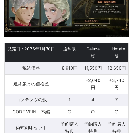
発売日：2026年1月30日
通常版
Deluxe
Ultimate
版
版
税込価格
8,910円
11,550円
12,650円
+2,640
+3,740
通常版との価格差
-
円
円
コンテンツの数
1
4
7
CODE VEIN II 本編
○
○
○
予約購入
予約購入
予約購入
術式刻印セット
特典
特典
特典