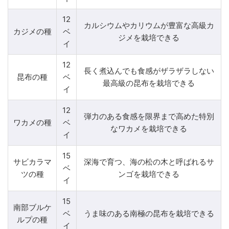
12
カルシウムやカリウムが豊富な高級カ
カジメの種
ベ
ジメを栽培できる
イ
12
長く煮込んでも食感がザラザラしない
昆布の種
ベ
最高級の昆布を栽培できる
イ
12
弾力のある食感を限界まで高めた特別
ワカメの種
ベ
なワカメを栽培できる
イ
15
サビカラマ
深海で育つ、海の松の木と呼ばれるサ
ベ
ツの種
ンゴを栽培できる
イ
15
南部ブルケ
ベ
うま味のある南極の昆布を栽培できる
ルプの種
イ