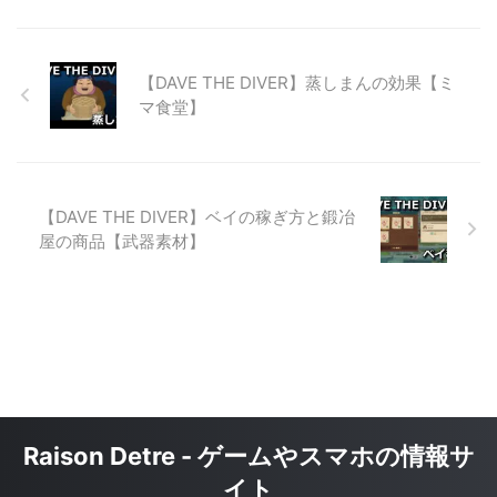
【DAVE THE DIVER】蒸しまんの効果【ミ
マ食堂】
【DAVE THE DIVER】ベイの稼ぎ方と鍛冶
屋の商品【武器素材】
Raison Detre - ゲームやスマホの情報サ
イト