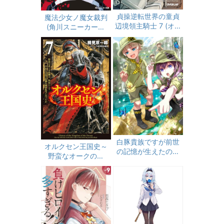
貞操逆転世界の童貞
魔法少女ノ魔女裁判
辺境領主騎士 7 (オー
(角川スニーカー文
バーラップ文庫)
庫)
白豚貴族ですが前世
オルクセン王国史～
の記憶が生えたので
野蛮なオークの国
ひよこな弟育てます
は、如何にして平和
１７【電子書籍限定
なエルフの国を焼き
書き下ろしSS付き】
払うに至ったか～
（サーガフォレス
ト）７【電子版限定
特典SS付き】