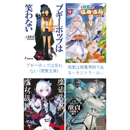
ブギーポップは笑わ
我輩は猫魔導師であ
ない (電撃文庫)
る～キジトラ・ルー
クの快適チート猫生
活～（サーガフォレ
スト）９