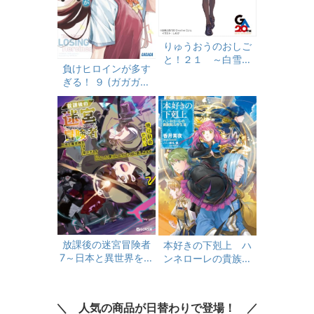
りゅうおうのおしご
と！２１ ～白雪姫
負けヒロインが多す
と竜王の結婚～ (GA
ぎる！ ９ (ガガガ文
文庫)
庫)
放課後の迷宮冒険者
本好きの下剋上 ハ
7～日本と異世界を行
ンネローレの貴族院
き来できるようにな
五年生3
った僕はレベルアッ
プに勤しみます～ 放
人気の商品が日替わりで登場！
課後の迷宮冒険者～