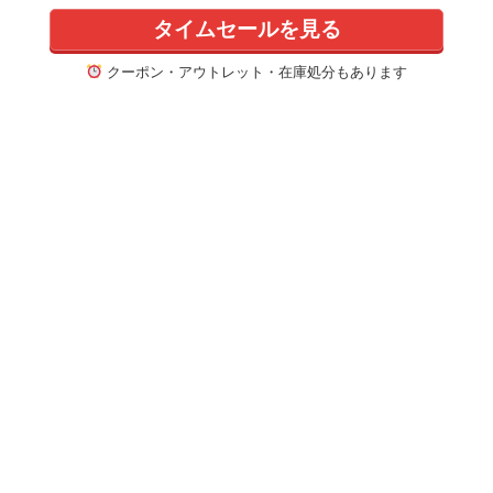
日本と異世界を行き
タイムセールを見る
来できるようになっ
た僕はレベルアップ
クーポン・アウトレット・在庫処分もあります
に勤しみます～ (GC
N文庫)