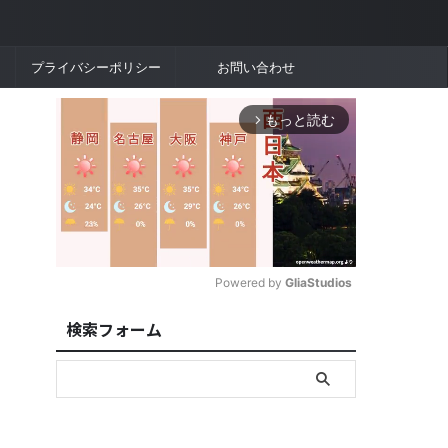
プライバシーポリシー
お問い合わせ
もっと読む
arrow_forward_ios
Powered by 
GliaStudios
検索フォーム
M
u
t
e