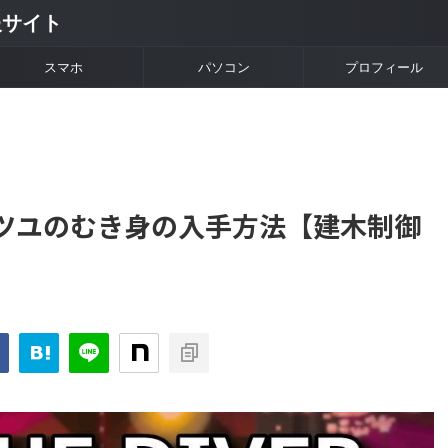
情報サイト
スマホ
パソコン
プロフィール
ER】アツユのむき身の入手方法【建木制御