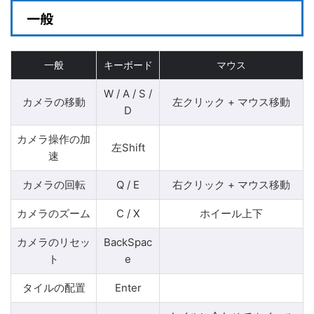
一般
一般
キーボード
マウス
W / A / S /
カメラの移動
左クリック + マウス移動
D
カメラ操作の加
左Shift
速
カメラの回転
Q / E
右クリック + マウス移動
カメラのズーム
C / X
ホイール上下
カメラのリセッ
BackSpac
ト
e
タイルの配置
Enter