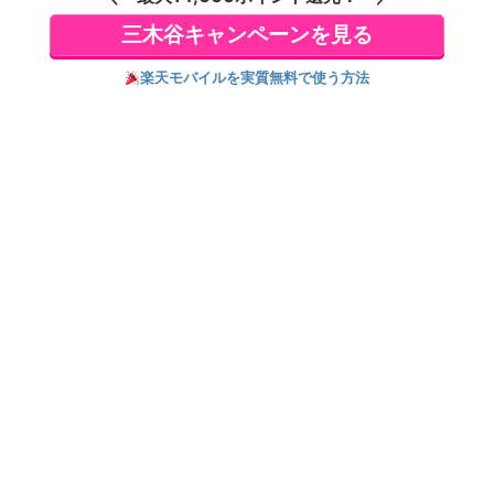
対策 重さ調整可能 高
内正規品
精度エイム 工具不要
三木谷キャンペーンを見る
はんだ付け不要 面倒
な設定不要 プラグア
楽天モバイルを実質無料で使う方法
ンドプレイ デュアル
センスエッジ 交換モ
ジュール