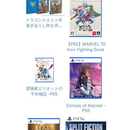
ドラゴンクエストXI
過ぎ去りし時を求め
て S - PS4
【PS5】MARVEL Tō
kon: Fighting Souls
冒険家エリオットの
千年物語 -PS5
Echoes of Aincrad -
PS5