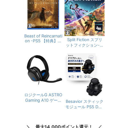
Beast of Reincarnati
Split Fiction スプリ
on -PS5 【特典】プ
ットフィクション- P
ロダクトコード 封入
S5
ロジクールG ASTRO
Gaming A10 ゲーミ
Besavior スティック
ングヘッドセット PS
モジュール PS5 Dual
5 PS4 PC Switch Xb
Sense Edge 用 TMR
ox 有線 2.1ch ステレ
電磁式 Adjustable T
オ 3.5mm usb マイ
ension搭載 ドリフト
最大14,000ポイント還元！
ク付き A10-PSGB 国