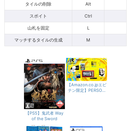
タイルの削除
Alt
スポイト
Ctrl
山札を固定
L
マッチするタイルの生成
M
【Amazon.co.jpエビ
テン限定】PERSON
A 4 REVIVAL: LIMIT
ED BOX アトラスD
ショップ限定版 ファ
ミ通DXパック（先着
【PS5】鬼武者 Way
購入特典同梱）
of the Sword