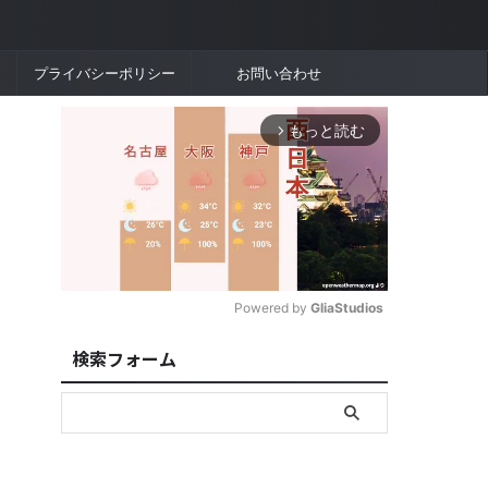
プライバシーポリシー
お問い合わせ
もっと読む
arrow_forward_ios
Powered by 
GliaStudios
検索フォーム
M
u
t
e