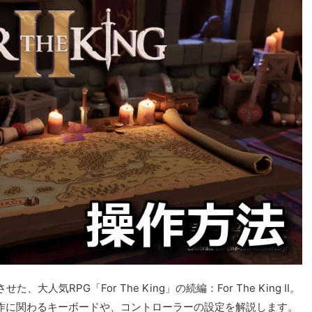
気RPG「For The King」の続編：For The King II。
II」の操作に関わるキーボードや、コントローラーの設定を解説します。