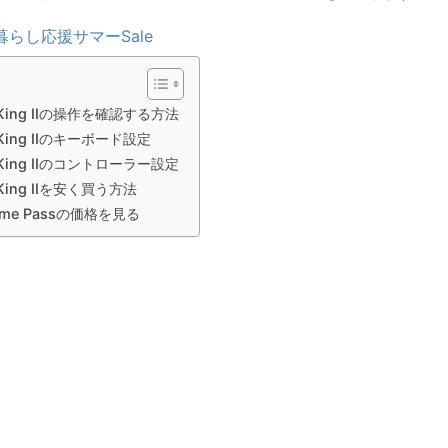
暮らし応援サマーSale
e King IIの操作を確認する方法
e King IIのキーボード設定
e King IIのコントローラー設定
e King IIを安く買う方法
ame Passの価格を見る