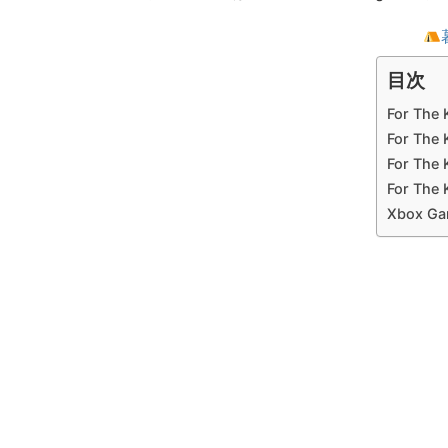
目次
For Th
For Th
For Th
For Th
Xbox G