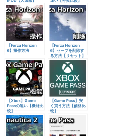
MOD【人気順】
違い【特典比較】
【Forza Horizon
【Forza Horizon
6】操作方法
6】セーブを削除す
る方法【リセット】
【Xbox】Game
【Game Pass】安
Passの違い【機能比
く買う方法【価格比
較】
較】