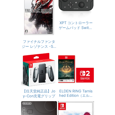
DLC「メタファー：
リファンタジオ 旅の
仕送りセット」 同梱
- Switch2
XPT コントローラー
ゲームパッド Switch
2 Switch pc xbox i
OS Android window
s スマホ対応 小さい
ファイナルファンタ
サイズ ミニ 超軽量 T
ジー レゾナンス -Sw
urbo 6軸ジャイロセ
itch
ンサー Bluetooth 無
線 有線 スティック収
納可 18時間連続使用
(ブラック)
【任天堂純正品】Jo
ELDEN RING Tarnis
hed Edition（エルデ
y-Con充電グリップ
ンリング ターニッシ
ュドエディション）-
Switch2【Amazon.
co.jp限定】特典 Nint