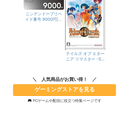
endo Switch2 ロゴ
デザインマイクロフ
ニンテンドープリペ
ァイバークロス 同梱
イド番号 9000円|オ
ンラインコード版
テイルズ オブ エター
ニア リマスター -Sw
itch 【パッケージ版
購入特典】リバーシ
ブルジャケット &
人気商品がお買い得！
【早期特典】「超冒
険お役立ちセット」
ゲーミングストアを見る
特典コード 同梱
PCゲームや配信に役立つ特集ページです