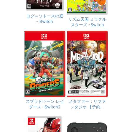
ヨグ＝ソトースの庭
リズム天国 ミラクル
- Switch
スターズ -Switch
スプラトゥーン レイ
メタファー：リファ
ダース -Switch2
ンタジオ 【予約特
典】DLC「メタファ
ー：リファンタジオ
アーキタイプ経験値
アイテムセット」 &