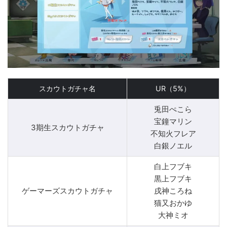
スカウトガチャ名
UR（5%）
兎田ぺこら
宝鐘マリン
3期生スカウトガチャ
不知火フレア
白銀ノエル
白上フブキ
黒上フブキ
ゲーマーズスカウトガチャ
戌神ころね
猫又おかゆ
大神ミオ