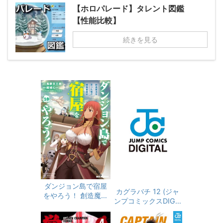
【ホロパレード】タレント図鑑
【性能比較】
続きを見る
ダンジョン島で宿屋
カグラバチ 12 (ジャ
をやろう！ 創造魔法
ンプコミックスDIGIT
を貰った俺の細腕繁
AL)
盛記: 10【イラスト