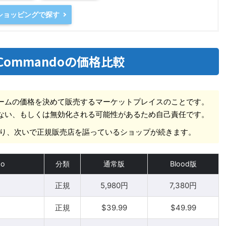
oショッピングで探す
xic Commandoの価格比較
ームの価格を決めて販売するマーケットプレイスのことです。
ない、もしくは無効化される可能性があるため自己責任です。
pであり、次いで正規販売店を謳っているショップが続きます。
do
分類
通常版
Blood版
正規
5,980円
7,380円
正規
$39.99
$49.99