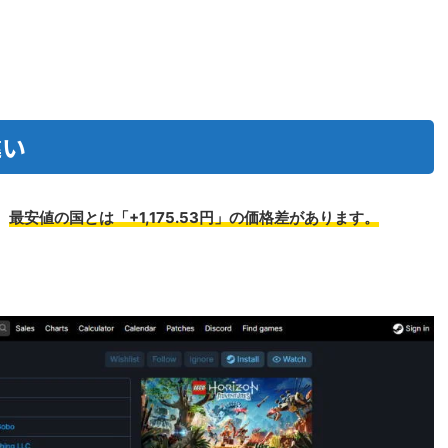
違い
、
最安値の国とは「+1,175.53円」の価格差があります。