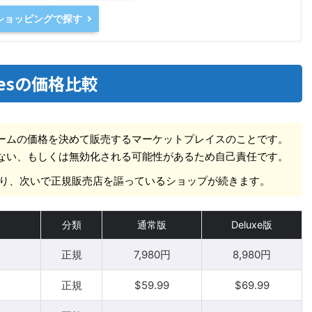
oショッピングで探す
turesの価格比較
ームの価格を決めて販売するマーケットプレイスのことです。
ない、もしくは無効化される可能性があるため自己責任です。
pであり、次いで正規販売店を謳っているショップが続きます。
分類
通常版
Deluxe版
正規
7,980円
8,980円
正規
$59.99
$69.99