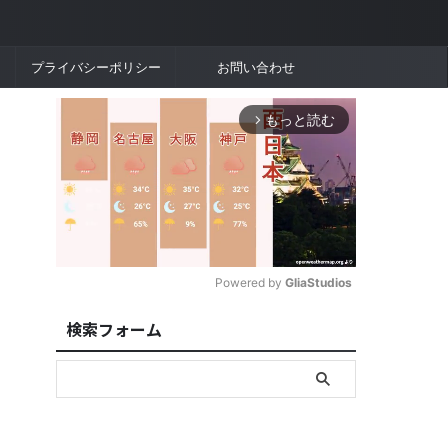
プライバシーポリシー
お問い合わせ
もっと読む
arrow_forward_ios
Powered by 
GliaStudios
検索フォーム
M
u
t
e