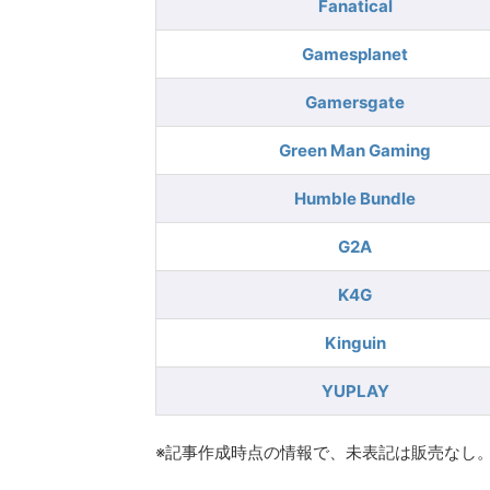
Fanatical
Gamesplanet
Gamersgate
Green Man Gaming
Humble Bundle
G2A
K4G
Kinguin
YUPLAY
※記事作成時点の情報で、未表記は販売なし。