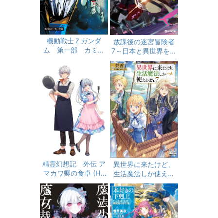
機動戦士Ｚガンダ
放課後の迷宮冒険者
ム 第一部 カミー
7～日本と異世界を行
ユ・ビダン (角川スニ
き来できるようにな
ーカー文庫)
った僕はレベルアッ
プに勤しみます～ 放
課後の迷宮冒険者～
日本と異世界を行き
来できるようになっ
た僕はレベルアップ
に勤しみます～ (GC
N文庫)
精霊幻想記 外伝 ア
異世界に来たけど、
マカワ卿の食卓 (HJ
生活魔法しか使えま
文庫)
せん【電子版限定書
き下ろしSS付】 7巻
(マッグガーデン・ノ
ベルズ)