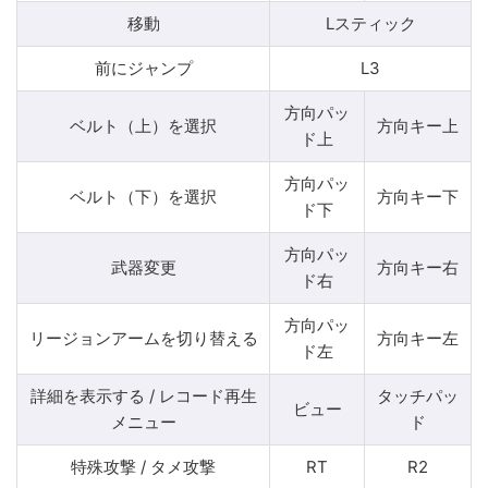
移動
Lスティック
前にジャンプ
L3
方向パッ
ベルト（上）を選択
方向キー上
ド上
方向パッ
ベルト（下）を選択
方向キー下
ド下
方向パッ
武器変更
方向キー右
ド右
方向パッ
リージョンアームを切り替える
方向キー左
ド左
詳細を表示する / レコード再生
タッチパッ
ビュー
メニュー
ド
特殊攻撃 / タメ攻撃
RT
R2