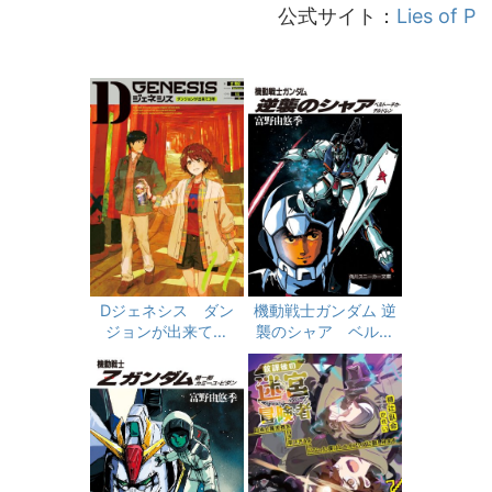
公式サイト：
Lies of P
Dジェネシス ダン
機動戦士ガンダム 逆
ジョンが出来て３
襲のシャア ベルト
年 １１
ーチカ・チルドレン
(角川スニーカー文
庫)