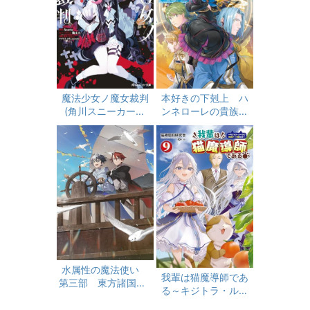
魔法少女ノ魔女裁判
本好きの下剋上 ハ
(角川スニーカー文
ンネローレの貴族院
庫)
五年生3
水属性の魔法使い
我輩は猫魔導師であ
第三部 東方諸国編7
る～キジトラ・ルー
【電子書籍限定書き
クの快適チート猫生
下ろしSS付き】