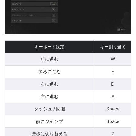
キーボード設定
キー割り当て
前に進む
W
後ろに進む
S
右に進む
D
左に進む
A
ダッシュ / 回避
Space
前にジャンプ
Space
徒歩に切り替える
Z