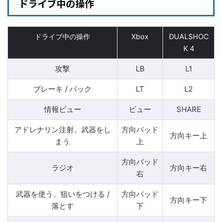
ドライブ中の操作
ドライブ中の操作
Xbox
DUALSHOC
K 4
攻撃
LB
L1
ブレーキ / バック
LT
L2
情報ビュー
ビュー
SHARE
アドレナリン注射、武器をし
方向パッド
方向キー上
まう
上
方向パッド
ラジオ
方向キー右
右
武器を使う、狙いをつける /
方向パッド
方向キー下
落とす
下