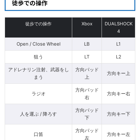
徒歩での操作
徒歩での操作
Xbox
DUALSHOCK
4
Open / Close Wheel
LB
L1
狙う
LT
L2
アドレナリン注射、武器をし
方向パッド
方向キー上
まう
上
方向パッド
ラジオ
方向キー右
右
方向パッド
人を運ぶ / 降ろす
方向キー下
下
方向パッド
口笛
方向キー左
左