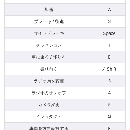
加速
W
ブレーキ / 後進
S
サイドブレーキ
Space
クラクション
T
車に乗る / 降りる
E
振り向く
左Shift
ラジオ局を変更
3
ラジオのオンオフ
4
カメラ変更
5
インラタクト
Q
車両を方向転換する
F