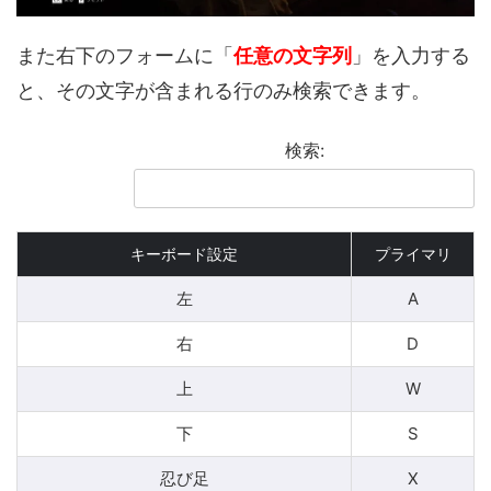
また右下のフォームに「
任意の文字列
」を入力する
と、その文字が含まれる行のみ検索できます。
検索:
キーボード設定
プライマリ
左
A
右
D
上
W
下
S
忍び足
X