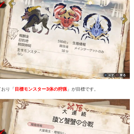
ており「
目標モンスター3体の狩猟
」が目標です。