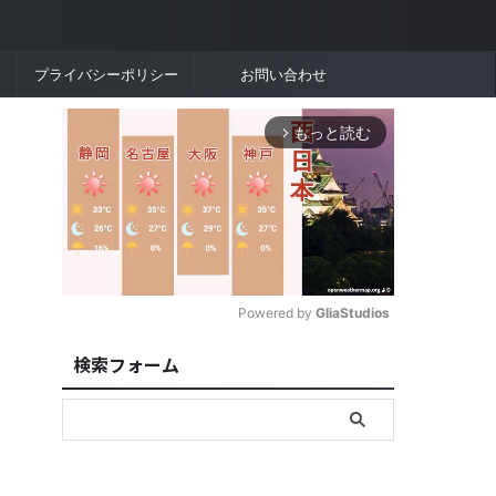
プライバシーポリシー
お問い合わせ
もっと読む
arrow_forward_ios
Powered by 
GliaStudios
検索フォーム
M
u
t
e