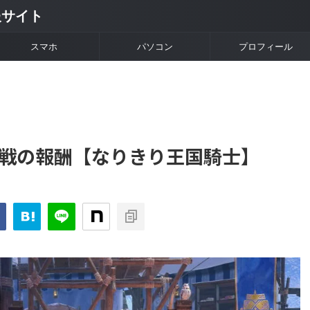
情報サイト
スマホ
パソコン
プロフィール
合戦の報酬【なりきり王国騎士】