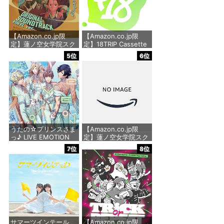
【Amazon.co.jp限
【Amazon.co.jp限
定】蓮ノ空女学院スク
定】18TRIP Cassette
ールアイドルクラブ
#14 - VARIOUS
5位
6位
2nd SPECIALアルバム
ARTISTS(アクリルキ
「おいでよ！石川大観
ーホルダー付)
光Ⅱ」 - 蓮ノ空女学院
スクールアイドルクラ
価格：¥8,800
ブ[日野下花帆、村野
さやか、乙宗 梢、夕霧
綴理、大沢瑠璃乃、藤
島 慈、百生吟子、徒町
小
うたの☆プリンスさま
【Amazon.co.jp限
っ♪ LIVE EMOTION
定】蓮ノ空女学院スク
価格：¥2,860
2nd Anniversary CD
ールアイドルクラブ
7位
8位
トキヤ・カミュ・瑛
Extraシングル「タイ
二・大和
トル未定」 - 蓮ノ空女
学院スクールアイドル
クラブ[日野下花帆、
価格：¥1,980
村野さやか、大沢瑠璃
乃、百生吟子、徒町小
鈴、安養寺姫芽、セラ
ス 柳田 リリエンフェ
ルト、桂城
サマーツインテール
【Amazon.co.jp限