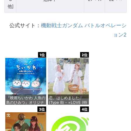
他]
公式サイト：
機動戦士ガンダム バトルオペレーシ
ョン2
1位
2位
『映画ちいかわ 人魚の
恋、はじめました。
島のひみつ』オリジナ
(Type B) - =LOVE (特
ル・サウンドトラック
典なし)
3位
4位
価格：¥3,300
価格：¥1,818