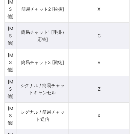
[M
S
簡易チャット2 [挨拶]
X
他]
[M
簡易チャット1 [呼掛 /
S
C
応答]
他]
[M
S
簡易チャット3 [戦術]
V
他]
[M
シグナル / 簡易チャッ
S
Z
トキャンセル
他]
[M
シグナル / 簡易チャッ
S
X
ト送信
他]