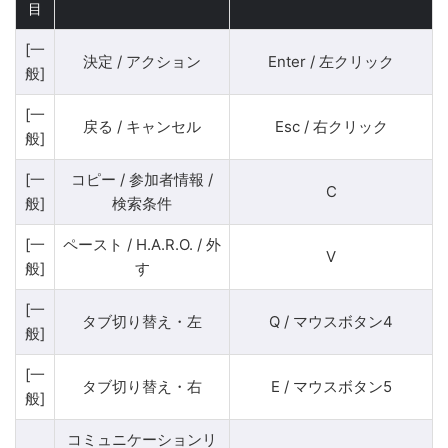
目
[一
決定 / アクション
Enter / 左クリック
般]
[一
戻る / キャンセル
Esc / 右クリック
般]
[一
コピー / 参加者情報 /
C
般]
検索条件
[一
ペースト / H.A.R.O. / 外
V
般]
す
[一
タブ切り替え・左
Q / マウスボタン4
般]
[一
タブ切り替え・右
E / マウスボタン5
般]
コミュニケーションリ