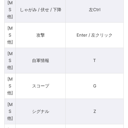
[M
S
しゃがみ / 伏せ / 下降
左Ctrl
他]
[M
S
攻撃
Enter / 左クリック
他]
[M
S
自軍情報
T
他]
[M
S
スコープ
G
他]
[M
S
シグナル
Z
他]