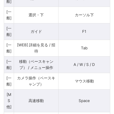
般]
[一
選択・下
カーソル下
般]
[一
ガイド
F1
般]
[一
[WEB] 詳細を見る / 招
Tab
般]
待
[一
移動（ベースキャン
A / W / S / D
般]
プ） / メニュー操作
[一
カメラ操作（ベースキ
マウス移動
般]
ャンプ）
[M
S
高速移動
Space
他]