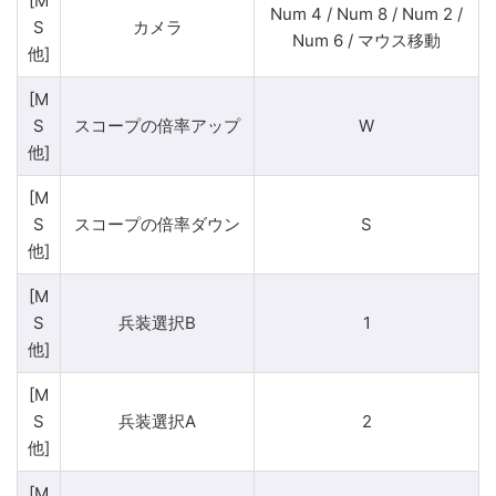
[M
Num 4 / Num 8 / Num 2 /
S
カメラ
Num 6 / マウス移動
他]
[M
S
スコープの倍率アップ
W
他]
[M
S
スコープの倍率ダウン
S
他]
[M
S
兵装選択B
1
他]
[M
S
兵装選択A
2
他]
[M