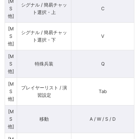
[M
シグナル / 簡易チャッ
S
C
ト選択・上
他]
[M
シグナル / 簡易チャッ
S
V
ト選択・下
他]
[M
S
特殊兵装
Q
他]
[M
プレイヤーリスト / 演
S
Tab
習設定
他]
[M
S
移動
A / W / S / D
他]