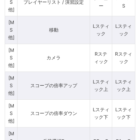
S
プレイヤーリスト / 演習設定
ー
S
他]
[M
Lスティ
Lスティ
S
移動
ック
ック
他]
[M
Rステ
Rスティ
S
カメラ
ィック
ック
他]
[M
Lスティ
Lスティ
S
スコープの倍率アップ
ック上
ック上
他]
[M
Lスティ
Lスティ
S
スコープの倍率ダウン
ック下
ック下
他]
[M