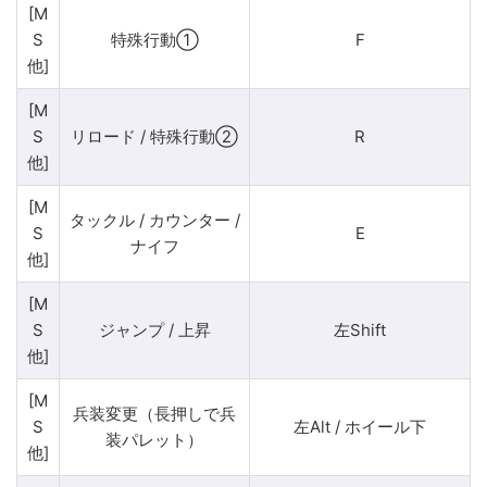
[M
S
特殊行動①
F
他]
[M
S
リロード / 特殊行動②
R
他]
[M
タックル / カウンター /
S
E
ナイフ
他]
[M
S
ジャンプ / 上昇
左Shift
他]
[M
兵装変更（長押しで兵
S
左Alt / ホイール下
装パレット）
他]