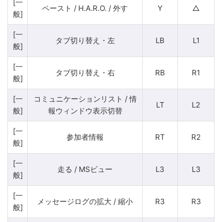
[一
ペースト / H.A.R.O. / 外す
Y
△
般]
[一
タブ切り替え・左
LB
L1
般]
[一
タブ切り替え・右
RB
R1
般]
[一
コミュニケーションリスト / 情
LT
L2
般]
報ウィンドウ表示切替
[一
参加者情報
RT
R2
般]
[一
走る / MSビュー
L3
L3
般]
[一
メッセージログの拡大 / 縮小
R3
R3
般]