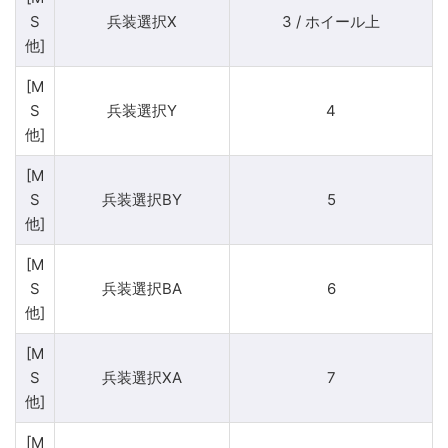
S
兵装選択X
3 / ホイール上
他]
[M
S
兵装選択Y
4
他]
[M
S
兵装選択BY
5
他]
[M
S
兵装選択BA
6
他]
[M
S
兵装選択XA
7
他]
[M