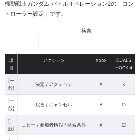
機動戦士ガンダム バトルオペレーション2の「コン
トローラー設定」です。
検索:
項
アクション
Xbox
DUALS
目
HOCK 4
[一
決定 / アクション
A
×
般]
[一
戻る / キャンセル
B
○
般]
[一
コピー / 参加者情報 / 検索条件
X
□
般]