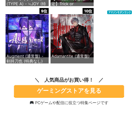
(TYPE A) - ≒JOY (特
定】Trick or
価格：¥1,430
典なし)
Repeat[初回限定盤] -
9位
10位
ヒプノシスマイク -
Division Rap Battle-
価格：¥1,488
(A4クリアファイル
(Buster Bros!!! ver.)
付き)
価格：¥6,600
Augment (通常盤) -
Adamantite (通常盤)
剣持刀也 (特典なし)
価格：¥2,640
価格：¥2,750
人気商品がお買い得！
ゲーミングストアを見る
PCゲームや配信に役立つ特集ページです