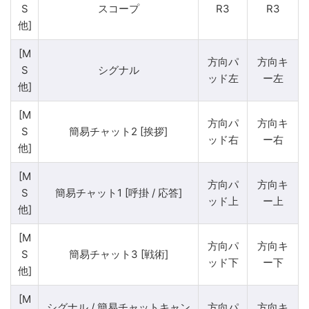
S
スコープ
R3
R3
他]
[M
方向パ
方向キ
S
シグナル
ッド左
ー左
他]
[M
方向パ
方向キ
S
簡易チャット2 [挨拶]
ッド右
ー右
他]
[M
方向パ
方向キ
S
簡易チャット1 [呼掛 / 応答]
ッド上
ー上
他]
[M
方向パ
方向キ
S
簡易チャット3 [戦術]
ッド下
ー下
他]
[M
シグナル / 簡易チャットキャン
方向パ
方向キ