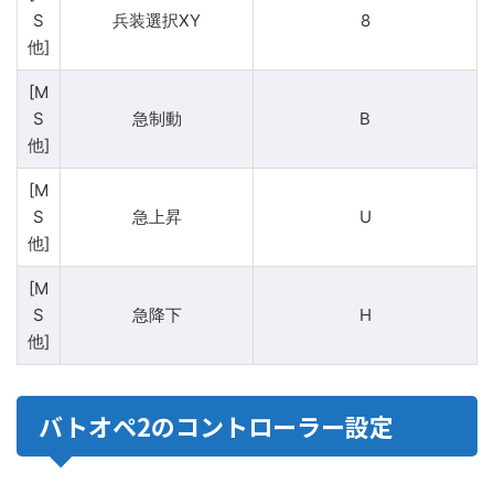
S
兵装選択XY
8
他]
[M
S
急制動
B
他]
[M
S
急上昇
U
他]
[M
S
急降下
H
他]
バトオペ2のコントローラー設定