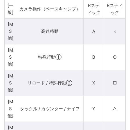
[一
Rステ
Rスティ
カメラ操作（ベースキャンプ）
般]
ィック
ック
[M
S
高速移動
A
×
他]
[M
S
特殊行動①
B
○
他]
[M
S
リロード / 特殊行動②
X
□
他]
[M
S
タックル / カウンター / ナイフ
Y
△
他]
[M