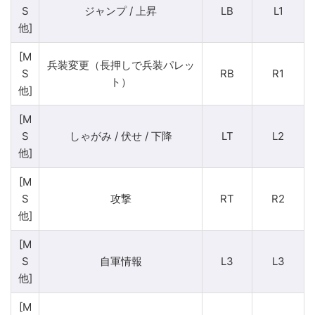
S
ジャンプ / 上昇
LB
L1
他]
[M
兵装変更（長押しで兵装パレッ
S
RB
R1
ト）
他]
[M
S
しゃがみ / 伏せ / 下降
LT
L2
他]
[M
S
攻撃
RT
R2
他]
[M
S
自軍情報
L3
L3
他]
[M