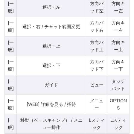
[一
方向パ
方向キ
選択・左
般]
ッド左
ー左
[一
方向パ
方向キ
選択・右 / チャット範囲変更
般]
ッド右
ー右
[一
方向パ
方向キ
選択・上
般]
ッド上
ー上
[一
方向パ
方向キ
選択・下
般]
ッド下
ー下
[一
タッチ
ガイド
ビュー
般]
パッド
[一
メニュ
OPTION
[WEB] 詳細を見る / 招待
般]
ー
S
[一
移動（ベースキャンプ） / メニ
Lスティ
Lスティ
般]
ュー操作
ック
ック