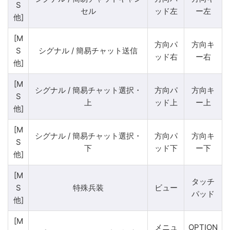
S
セル
ッド左
ー左
他]
[M
方向パ
方向キ
S
シグナル / 簡易チャット送信
ッド右
ー右
他]
[M
シグナル / 簡易チャット選択・
方向パ
方向キ
S
上
ッド上
ー上
他]
[M
シグナル / 簡易チャット選択・
方向パ
方向キ
S
下
ッド下
ー下
他]
[M
タッチ
S
特殊兵装
ビュー
パッド
他]
[M
メニュ
OPTION