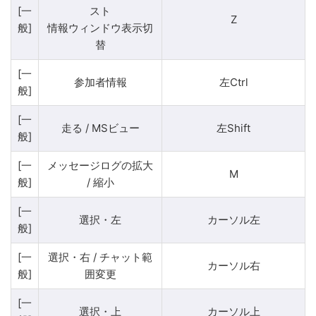
[一
スト
Z
般]
情報ウィンドウ表示切
替
[一
参加者情報
左Ctrl
般]
[一
走る / MSビュー
左Shift
般]
[一
メッセージログの拡大
M
般]
/ 縮小
[一
選択・左
カーソル左
般]
[一
選択・右 / チャット範
カーソル右
般]
囲変更
[一
選択・上
カーソル上