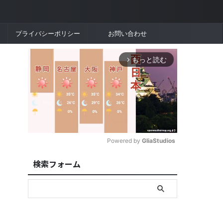
プライバシーポリシー
お問い合わせ
もっと読む
arrow_forward_ios
Powered by 
GliaStudios
検索フォーム
M
u
t
e