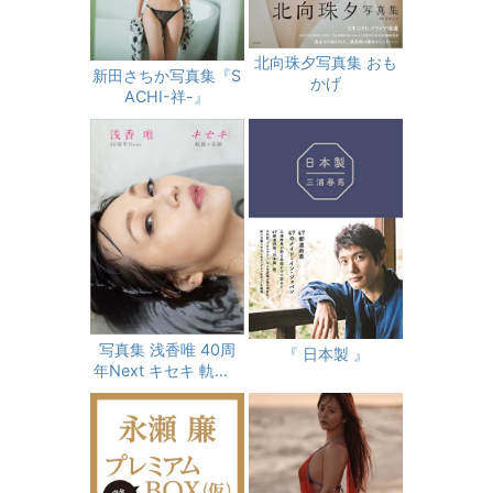
北向珠夕写真集 おも
新田さちか写真集『S
かげ
ACHI-祥-』
写真集 浅香唯 40周
『 日本製 』
年Next キセキ 軌跡×
奇跡