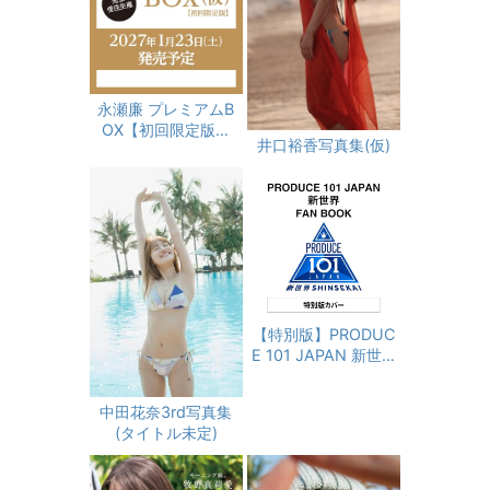
永瀬廉 プレミアムB
OX【初回限定版】
井口裕香写真集(仮)
(仮)
【特別版】PRODUC
E 101 JAPAN 新世界
FAN BOOK 限定カバ
ーver. (ヨシモトブッ
中田花奈3rd写真集
クス)
(タイトル未定)