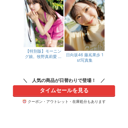
【特別版】モーニン
日向坂46 藤嶌果歩 1
グ娘。牧野真莉愛 ラ
st写真集
スト写真集 『 モーニ
ング娘。牧野真莉愛
』 限定カバーver.
人気の商品が日替わりで登場！
タイムセールを見る
クーポン・アウトレット・在庫処分もあります