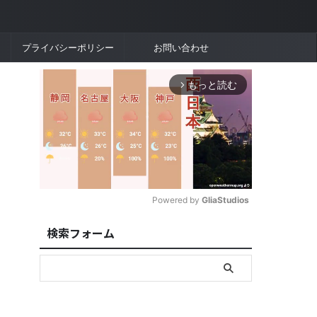
プライバシーポリシー
お問い合わせ
もっと読む
arrow_forward_ios
Powered by 
GliaStudios
検索フォーム
M
u
t
e