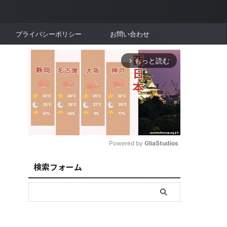
プライバシーポリシー
お問い合わせ
もっと読む
arrow_forward_ios
Powered by 
GliaStudios
検索フォーム
M
u
t
e