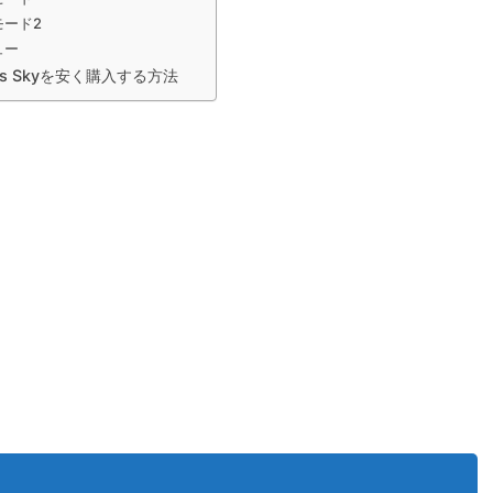
モード2
ュー
n's Skyを安く購入する方法