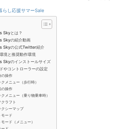
暮らし応援サマーSale
's Skyとは？
's Skyの紹介動画
's Skyの公式Twitter紹介
環境と推奨動作環境
n's Skyのインストールサイズ
ドやコントローラーの設定
時の操作
ックメニュー（歩行時）
船の操作
ックメニュー（乗り物乗車時）
ソクラフト
ラクシーマップ
トモード
トモード（メニュー）
モード