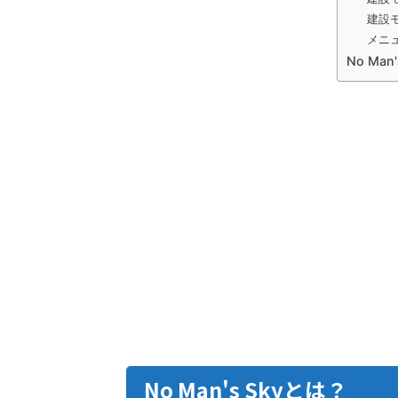
建設
メニ
No Ma
No Man's Skyとは？