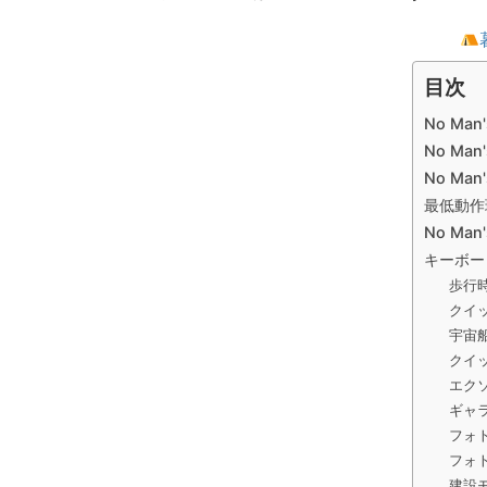
目次
No Man
No Man
No Man
最低動作
No Ma
キーボー
歩行
クイ
宇宙
クイ
エク
ギャ
フォ
フォ
建設