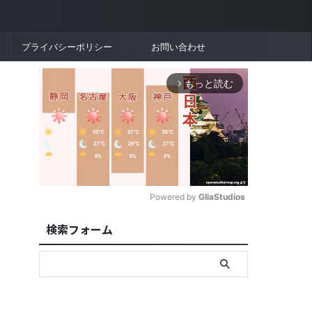
プライバシーポリシー
お問い合わせ
もっと読む
arrow_forward_ios
Powered by 
GliaStudios
検索フォーム
M
u
t
e