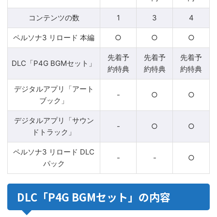
コンテンツの数
1
3
4
ペルソナ3 リロード 本編
○
○
○
先着予
先着予
先着予
DLC「P4G BGMセット」
約特典
約特典
約特典
デジタルアプリ「アート
-
○
○
ブック」
デジタルアプリ「サウン
-
○
○
ドトラック」
ペルソナ3 リロード DLC
-
-
○
パック
DLC「P4G BGMセット」の内容