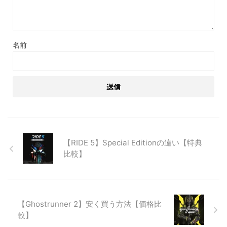
名前
【RIDE 5】Special Editionの違い【特典
比較】
【Ghostrunner 2】安く買う方法【価格比
較】