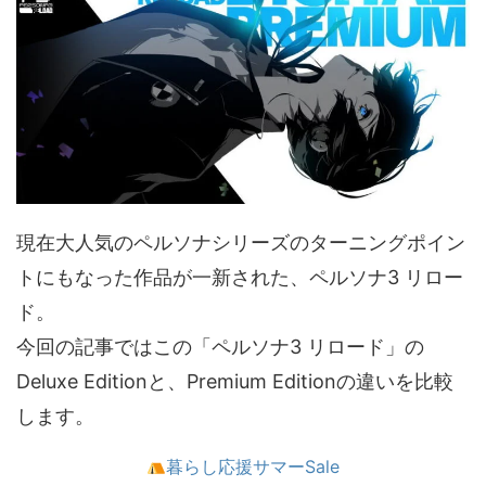
現在大人気のペルソナシリーズのターニングポイン
トにもなった作品が一新された、ペルソナ3 リロー
ド。
今回の記事ではこの「ペルソナ3 リロード」の
Deluxe Editionと、Premium Editionの違いを比較
します。
暮らし応援サマーSale