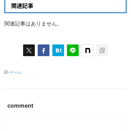
関連記事
関連記事はありません。
-
ゲーム
comment