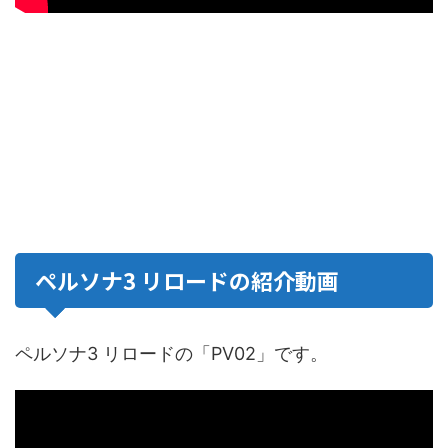
ペルソナ3 リロードの紹介動画
ペルソナ3 リロードの「PV02」です。