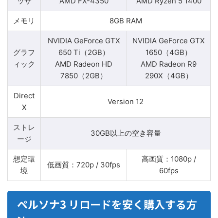
ッサ
AMD FX-4350
AMD Ryzen 5 1400
メモリ
8GB RAM
NVIDIA GeForce GTX
NVIDIA GeForce GTX
グラフ
650 Ti（2GB）
1650（4GB）
ィック
AMD Radeon HD
AMD Radeon R9
7850（2GB）
290X（4GB）
Direct
Version 12
X
ストレ
30GB以上の空き容量
ージ
想定環
高画質：1080p /
低画質：720p / 30fps
境
60fps
ペルソナ3 リロードを安く購入する方