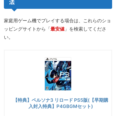
法
家庭用ゲーム機でプレイする場合は、これらのショ
ッピングサイトから「
最安値
」を検索してくださ
い。
【特典】ペルソナ3 リロード PS5版(【早期購
入封入特典】P4GBGMセット)