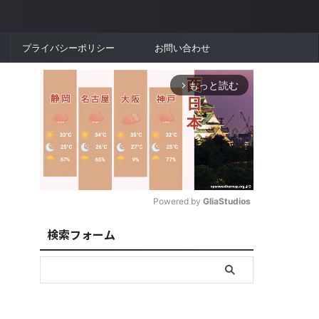
プライバシーポリシー
お問い合わせ
もっと読む
arrow_forward_ios
Powered by 
GliaStudios
検索フォーム
M
u
t
e