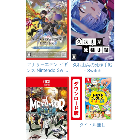
アナザーエデン ビギ
久我山栞の死様手帖
ンズ Nintendo Switc
- Switch
h 2 Edition -Switch
2 【初回同梱物】ア
ナザーエデン 時空を
超える猫 で使える シ
リアルコードチラシ
同梱
タイトル無し