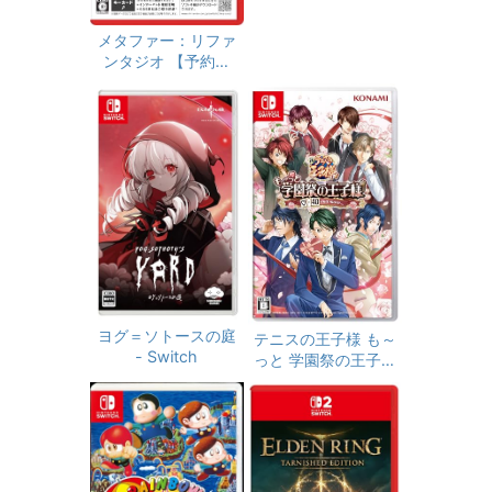
メタファー：リファ
ンタジオ 【予約特
典】DLC「メタファ
ー：リファンタジオ
アーキタイプ経験値
アイテムセット」 &
DLC「メタファー：
リファンタジオ 旅の
仕送りセット」 同梱
- Switch2
ヨグ＝ソトースの庭
テニスの王子様 も～
- Switch
っと 学園祭の王子様
♡-40 and more…
【メーカー特典あ
り】 初回限定特典
ミニドラマ用ボイス
セット・ミニドラマ
用エフェクト1種 同