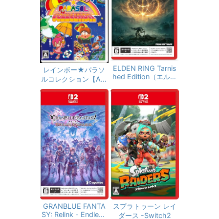
梱
ELDEN RING Tarnis
レインボー★パラソ
hed Edition（エルデ
ルコレクション【Am
ンリング ターニッシ
azon.co.jp限定】ス
ュドエディション）-
ペシャルCD＆オリジ
Switch2
ナルステッカー付 -S
witch
GRANBLUE FANTA
スプラトゥーン レイ
SY: Relink - Endless
ダース -Switch2