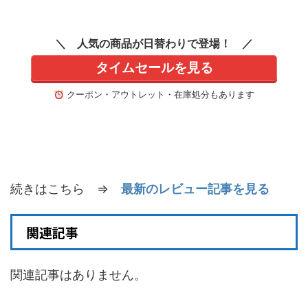
Ragnarok（グランブ
ルーファンタジー リ
リンク エンドレスラ
人気の商品が日替わりで登場！
グナロク） 【予約特
典】DLC「GRANBL
タイムセールを見る
UE FANTASY: Relink
- Endless Ragnarok
ガッツIII・自動復
クーポン・アウトレット・在庫処分もあります
活IIIジーンセット」
同梱 - Switch2
続きはこちら ⇒
最新のレビュー記事を見る
関連記事
関連記事はありません。