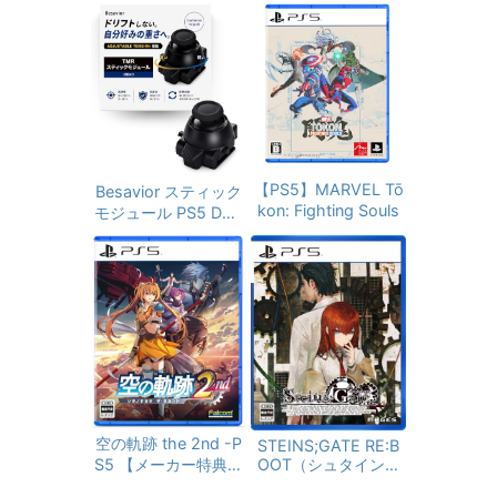
チケット 3,000円|オ
ューム「APOCALYP
ンラインコード版
SE」が入手できるダ
ウンロードコード 同
梱
【PS5】MARVEL Tō
Besavior スティック
kon: Fighting Souls
モジュール PS5 Dual
Sense Edge 用 TMR
電磁式 Adjustable T
ension搭載 ドリフト
対策 重さ調整可能 高
精度エイム 工具不要
はんだ付け不要 面倒
な設定不要 プラグア
ンドプレイ デュアル
センスエッジ 交換モ
ジュール
空の軌跡 the 2nd -P
STEINS;GATE RE:B
S5 【メーカー特典あ
OOT（シュタインズ
り】 初回限定特典
ゲート リブート）