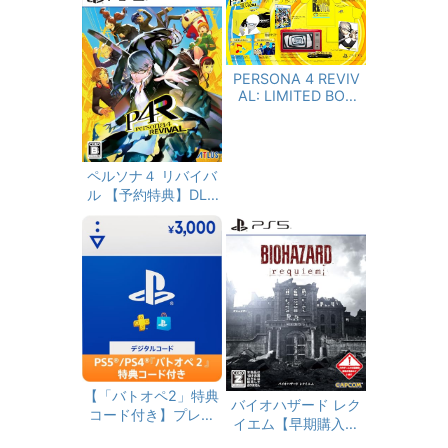
PERSONA 4 REVIV
AL: LIMITED BOX
（ペルソナ４ リバイ
バル リミテッドボッ
クス） 【同梱物】副
島成記描き下ろし特
ペルソナ４ リバイバ
別装丁ボックス＆マ
ル 【予約特典】DLC
ヨナカテレビ型スマ
「ペルソナ４ リバイ
ホポーチ & 限定版オ
バル: P3R＆P5R Extr
リジナルTシャツ &
a BGMセット」同梱
アートブック（全48
- PS5
P）＆群青色の衣装セ
ット（DLC）【予約
特典】DLC「ペルソ
ナ４ リバイバル: P3
R＆P5R Extra BGM
セット」同梱【Ama
【「バトオペ2」特典
zon.co.jp限定】堂島
バイオハザード レク
コード付き】プレイ
菜々子ボイスキーホ
イエム【早期購入特
ステーション ストア
ルダー 付 - PS5
典】グレース コスチ