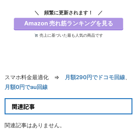
『空の軌跡FC』リマ
【予約特典】DLC「S
スター版DLC 同梱 初
TEINS;GATE 変移空
頻繁に更新されます！
回限定特典 DLC衣装
間のオクテット」 同
『ヨシュア』
梱 - PS5
Amazon 売れ筋ランキングを見る
売上に基づいた最も人気の商品です
スマホ料金最適化 ⇒
月額290円でドコモ回線
、
月額0円でau回線
関連記事
関連記事はありません。