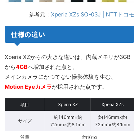
参考元：
Xperia XZs SO-03J | NTTドコモ
仕様の違い
Xperia XZからの大きな違いは、内蔵メモリが3GB
から
4GB
へ増加された点と、
メインカメラにかつてない撮影体験を生む、
Motion Eyeカメラ
が採用された点です。
項目
Xperia XZ
Xperia XZs
約146mm×約
約146mm×約
サイズ
72mm×約8.1mm
72mm×約8.1mm
質量
約161g