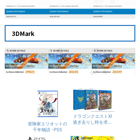
3DMark
ドラゴンクエストXI
過ぎ去りし時を求め
冒険家エリオットの
て S - PS4
千年物語 -PS5