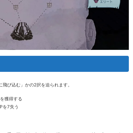
に飛び込む」かの2択を迫られます。
e）を獲得する
Pを7失う
。