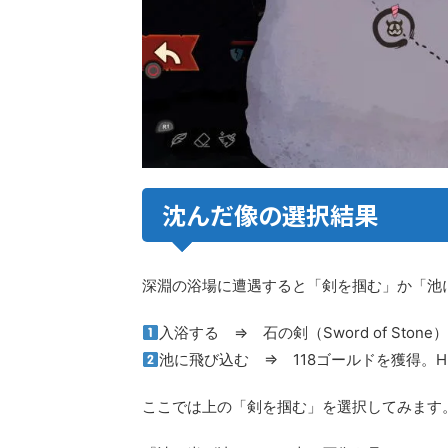
沈んだ像の選択結果
深淵の浴場に遭遇すると「剣を掴む」か「池
入浴する ⇒ 石の剣（Sword of Ston
池に飛び込む ⇒ 118ゴールドを獲得。H
ここでは上の「剣を掴む」を選択してみます