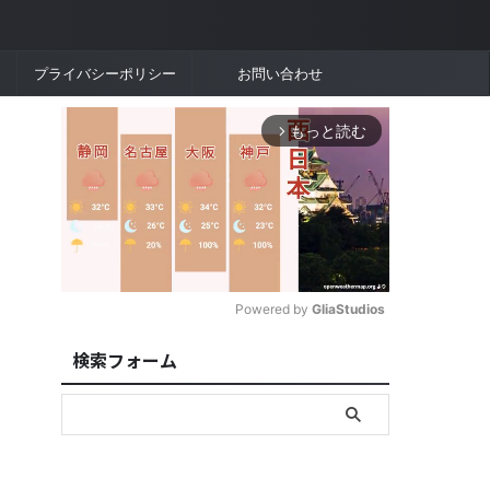
プライバシーポリシー
お問い合わせ
もっと読む
arrow_forward_ios
Powered by 
GliaStudios
検索フォーム
M
u
t
e