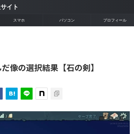
情報サイト
スマホ
パソコン
プロフィール
 2】沈んだ像の選択結果【石の剣】