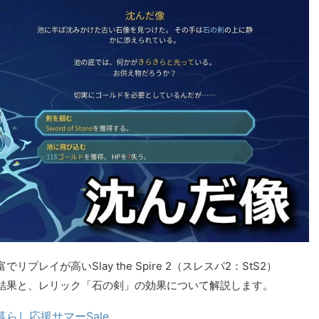
イが高いSlay the Spire 2（スレスパ2：StS2）
結果と、レリック「石の剣」の効果について解説します。
暮らし応援サマーSale