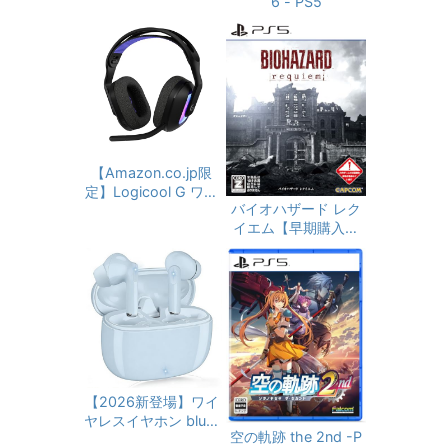
6 - PS5
5 PS4 PC Switch Xb
ox 有線 2.1ch ステレ
オ 3.5mm usb マイ
ク付き A10-PSGB 国
内正規品
【Amazon.co.jp限
定】Logicool G ワイ
バイオハザード レク
ヤレス ゲーミングヘ
イエム【早期購入特
ッドセット G522 LI
典】グレース コスチ
GHTSPEED G522-B
ューム「APOCALYP
Kd 軽量 マイク付き
SE」が入手できるダ
Bluetooth 有線 対応
ウンロードコード 同
90時間連続使用可能
梱
LIGHTSYNC RGB P
S5 PS4 PC window
s Mac ゲーミング ヘ
ッドセット ヘッドフ
ォン ヘッドホン ブラ
【2026新登場】ワイ
ック 国内正規品 ※A
ヤレスイヤホン bluet
mazon限定の壁紙ダ
空の軌跡 the 2nd -P
ooth 6.0 イヤホン