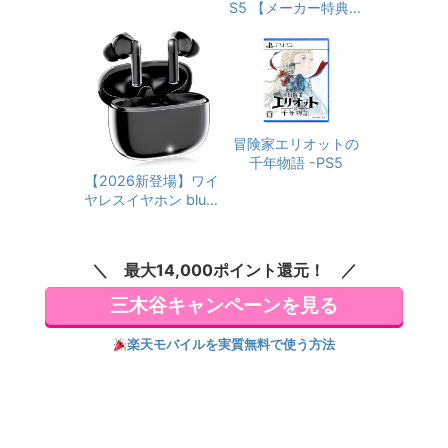
ウンロード付き
S5 【メーカー特典あ
ブルートゥース V15
り】 初回限定特典
小型軽量 ぶるーとぅ
『空の軌跡FC』リマ
ーす コードレス人気
スター版DLC 同梱 初
最大36時間再生 EN
回限定特典 DLC衣装
C通話 マイク付き 自
『ヨシュア』
動ペアリング Type-
C充電 タッチ式音量
冒険家エリオットの
調整 Siri対応 (ライト
千年物語 -PS5
ブルー)
【2026新登場】ワイ
ヤレスイヤホン bluet
ooth 5.4 イヤホン
ブルートゥース V15
小型軽量 ぶるーとぅ
最大14,000ポイント還元！
ーす コードレス人気
最大36時間再生 EN
三木谷キャンペーンを見る
C通話 マイク付き 自
動ペアリング Type-
楽天モバイルを実質無料で使う方法
C充電 タッチ式音量
調整 Siri対応0606
(ブラック)