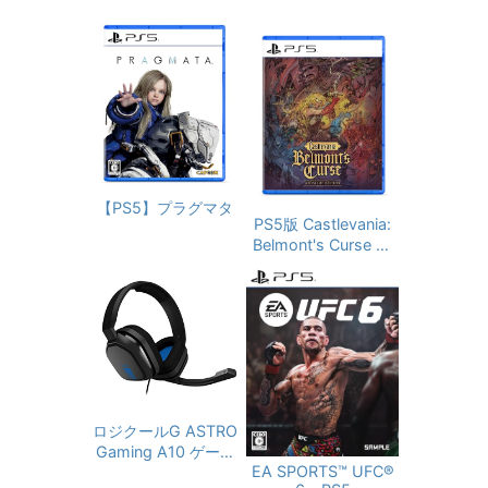
【PS5】プラグマタ
PS5版 Castlevania:
Belmont's Curse Mi
dnight Edition ＜永
続特典＞DLC「トレ
バースタイルコスチ
ューム/サイファスタ
イルコスチューム/家
族の肖像（魔導
器）」 同梱 ＜早期購
入特典＞DLC「アル
カードスタイルコス
ロジクールG ASTRO
チューム」 同梱
Gaming A10 ゲーミ
EA SPORTS™ UFC®
ングヘッドセット PS