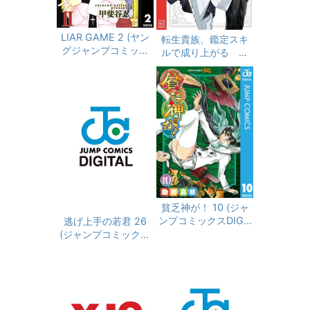
LIAR GAME 2 (ヤン
転生貴族、鑑定スキ
グジャンプコミック
ルで成り上がる ～
スDIGITAL)
弱小領地を受け継い
だので、優秀な人材
を増やしていたら、
最強領地になってた
～（２１） (マガジン
ポケットコミックス)
貧乏神が！ 10 (ジャ
ンプコミックスDIGIT
逃げ上手の若君 26
AL)
(ジャンプコミックス
DIGITAL)