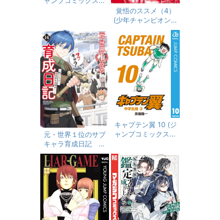
ャンプコミックスDI
GITAL)
覚悟のススメ（4）
(少年チャンピオン・
コミックス)
キャプテン翼 10 (ジ
ャンプコミックスDI
元・世界１位のサブ
GITAL)
キャラ育成日記 ～
廃プレイヤー、異世
界を攻略中！～
（１４） (角川コミッ
クス・エース)