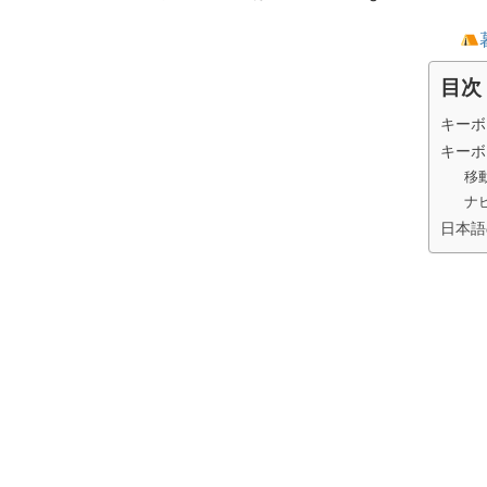
目次
キーボ
キーボ
移
ナ
日本語