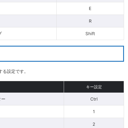
E
R
プ
Shift
する設定です。
キー設定
ター
Ctrl
1
2