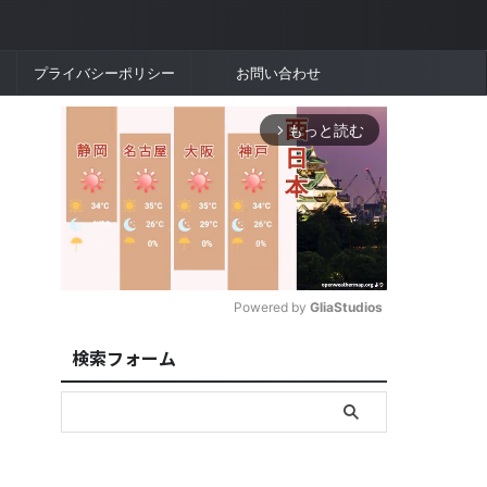
プライバシーポリシー
お問い合わせ
もっと読む
arrow_forward_ios
Powered by 
GliaStudios
検索フォーム
M
u
t
e