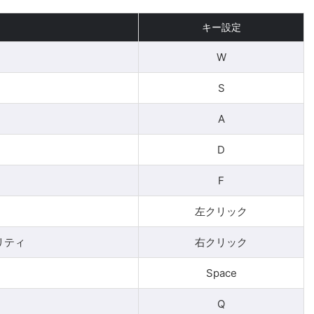
キー設定
W
S
A
D
F
左クリック
リティ
右クリック
Space
Q