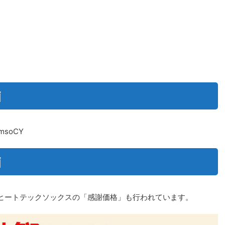
画
4msoCY
画
ヒートテックソックスの「感謝価格」も行われています。