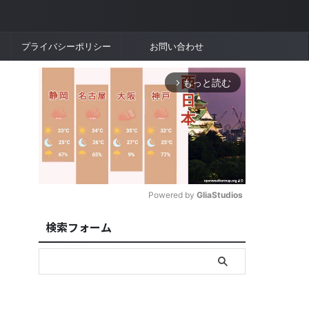
プライバシーポリシー
お問い合わせ
もっと読む
arrow_forward_ios
Powered by 
GliaStudios
検索フォーム
M
u
t
e