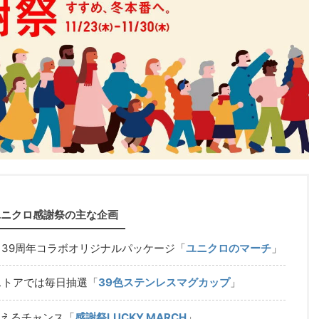
ユニクロ感謝祭の主な企画
 39周年コラボオリジナルパッケージ「
ユニクロのマーチ
」
ストアでは毎日抽選「
39色ステンレスマグカップ
」
らえるチャンス「
感謝祭LUCKY MARCH
」