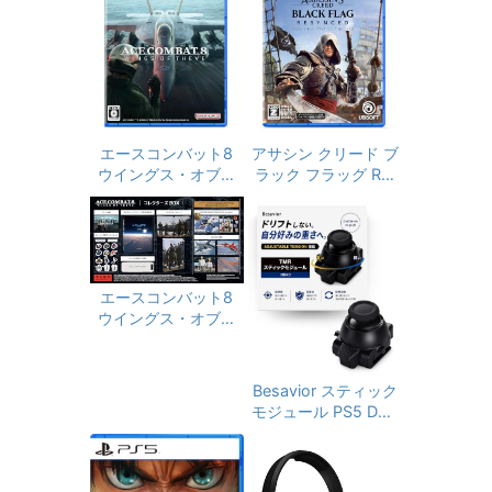
ク付き 3.5mm有線
小型軽量 ぶるーとぅ
ゲーミングヘッドホ
ーす コードレス人気
ン スイッチ ヘッドフ
最大36時間再生 EN
ォン 軽量 全効能 重
C通話 マイク付き 自
低音 LEDライト コン
動ペアリング Type-
トローラー ミュート
C充電 タッチ式音量
付き ステレオ FPS
調整 Siri対応 (ライト
ゲーム用 Nintendo S
ブルー)
エースコンバット8
アサシン クリード ブ
witch Xbox One PS
ウイングス・オブ・
ラック フラッグ RE:
4 スマホ PC対応 (紫)
シーヴ -PS5 【Ama
シンクロ 【予約特
zon.co.jp限定】特典
典】DLC「黒髭のク
オリジナルデジタル
リムゾンパック」 同
壁紙 配信 & 【早期特
梱 - PS5
典】プレイアブル機
エースコンバット8
体：F-14A、「ACE
ウイングス・オブ・
COMBAT ZERO: TH
E BELKAN WAR(移
シーヴ コレクターズ
植版)」が入手できる
ボックス -PS5 【Am
シリアルコード 封入
azon.co.jp限定】特
Besavior スティック
典 オリジナルデジタ
モジュール PS5 Dual
ル壁紙 配信 & 【ボッ
Sense Edge 用 TMR
クス内同梱物】設定
電磁式 Adjustable T
資料集、マルチスチ
ension搭載 ドリフト
ールケース & ゲーム