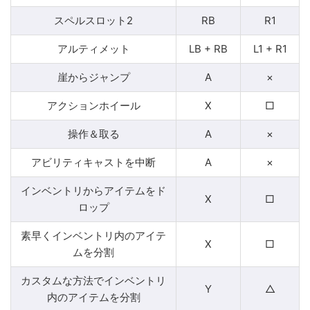
スペルスロット2
RB
R1
アルティメット
LB + RB
L1 + R1
崖からジャンプ
A
×
アクションホイール
X
□
操作＆取る
A
×
アビリティキャストを中断
A
×
インベントリからアイテムをド
X
□
ロップ
素早くインベントリ内のアイテ
X
□
ムを分割
カスタムな方法でインベントリ
Y
△
内のアイテムを分割