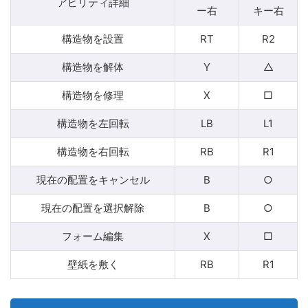
アビリティ詳細
ー右
キー右
構造物を設置
RT
R2
構造物を解体
Y
△
構造物を修理
X
□
構造物を左回転
LB
L1
構造物を右回転
RB
R1
現在の配置をキャンセル
B
○
現在の配置を選択解除
B
○
フォーム編集
X
□
壁紙を敷く
RB
R1