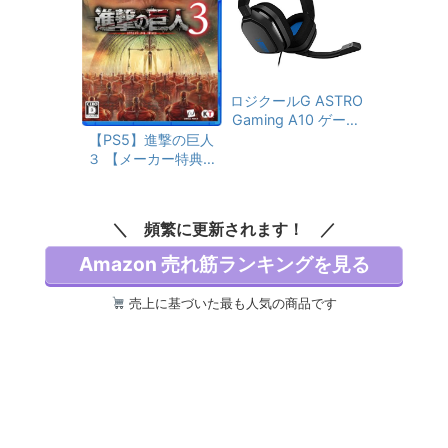
対策 重さ調整可能 高
内楽曲入りUSB、ス
精度エイム 工具不要
テッカーセット、ゲ
はんだ付け不要 面倒
ーム内デジタルコン
な設定不要 プラグア
テンツ2種 & 【早期
ンドプレイ デュアル
特典】プレイアブル
センスエッジ 交換モ
ロジクールG ASTRO
機体：F-14A、「AC
ジュール
Gaming A10 ゲーミ
E COMBAT ZERO: T
ングヘッドセット PS
【PS5】進撃の巨人
HE BELKAN WAR(移
5 PS4 PC Switch Xb
３ 【メーカー特典あ
植版)」が入手できる
ox 有線 2.1ch ステレ
り】 【早期購入特
シリアルコード 封入
オ 3.5mm usb マイ
典】「キャラクター
ク付き A10-PSGB 国
エディットパーツ：
頻繁に更新されます！
内正規品
自由の翼パーカー」
DLC 同梱
Amazon 売れ筋ランキングを見る
売上に基づいた最も人気の商品です