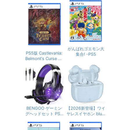
がんばれゴエモン大
PS5版 Castlevania:
集合! -PS5
Belmont's Curse Mi
dnight Edition ＜永
続特典＞DLC「トレ
バースタイルコスチ
ューム/サイファスタ
イルコスチューム/家
族の肖像（魔導
器）」 同梱 ＜早期購
入特典＞DLC「アル
カードスタイルコス
BENGOO ゲーミン
【2026新登場】ワイ
チューム」 同梱
グヘッドセット PS5
ヤレスイヤホン bluet
ヘッドセット ノイズ
ooth 6.0 イヤホン
キャンセリング マイ
ブルートゥース V15