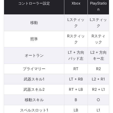
コントローラー設定
Xbox
PlayStatio
n
Lスティッ
Lスティッ
移動
ク
ク
Rスティッ
Rスティ
照準
ク
ック
LT + 方向
L2 + 方向
オートラン
パッド左
キー左
プライマリー
RT
R2
武器スキル1
LT + RB
L2 + R1
武器スキル2
RT + LB
R2 + L1
移動スキル
B
○
スペルスロット1
LB
L1