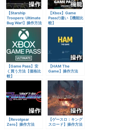
【Starship
【Xbox】Game
Troopers: Ultimate
Passの違い【機能比
Bug War!】操作方法
較】
【Game Pass】安
【HAM The
く買う方法【価格比
Game】操作方法
較】
【Revolgear
【ゲースロ：キング
Zero】操作方法
スロード】操作方法