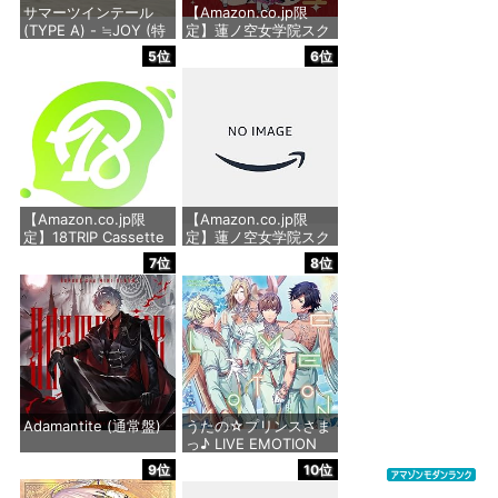
サマーツインテール
【Amazon.co.jp限
(TYPE A) - ≒JOY (特
定】蓮ノ空女学院スク
典なし)
ールアイドルクラブ
5位
6位
2nd SPECIALアルバム
「おいでよ！石川大観
価格：¥1,488
光Ⅱ」 - 蓮ノ空女学院
スクールアイドルクラ
ブ[日野下花帆、村野
さやか、乙宗 梢、夕霧
綴理、大沢瑠璃乃、藤
島 慈、百生吟子、徒町
小
【Amazon.co.jp限
【Amazon.co.jp限
定】18TRIP Cassette
定】蓮ノ空女学院スク
価格：¥2,860
#14 - VARIOUS
ールアイドルクラブ
7位
8位
ARTISTS(アクリルキ
Extraシングル「タイ
ーホルダー付)
トル未定」 - 蓮ノ空女
学院スクールアイドル
クラブ[日野下花帆、
価格：¥8,800
村野さやか、大沢瑠璃
乃、百生吟子、徒町小
鈴、安養寺姫芽、セラ
ス 柳田 リリエンフェ
ルト、桂城
Adamantite (通常盤)
うたの☆プリンスさま
っ♪ LIVE EMOTION
価格：¥1,430
2nd Anniversary CD
価格：¥2,640
9位
10位
トキヤ・カミュ・瑛
二・大和