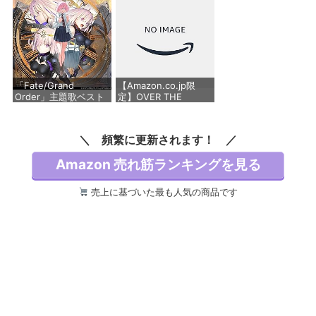
価格：¥1,980
「Fate/Grand
【Amazon.co.jp限
Order」主題歌ベスト
定】OVER THE
アルバム 余韻 [初回限
RAINBOW [初回限定盤
定盤] [2CD + Blu-ray]
B] [2CD] - 東山奈央
- 坂本真綾
（W特典／早期予約特
頻繁に更新されます！
典 ： 「特製オーディ
オカード【なおぼうひ
価格：¥4,950
Amazon 売れ筋ランキングを見る
とりアカペラメドレ
ー】」 ＆
Amazon.co.jp限定特
売上に基づいた最も人気の商品です
典 ： メガジャケ
価格：¥4,500