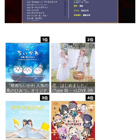
1位
2位
『映画ちいかわ 人魚の
恋、はじめました。
島のひみつ』オリジナ
(Type B) - =LOVE (特
ル・サウンドトラック
典なし)
3位
4位
価格：¥3,300
価格：¥1,818