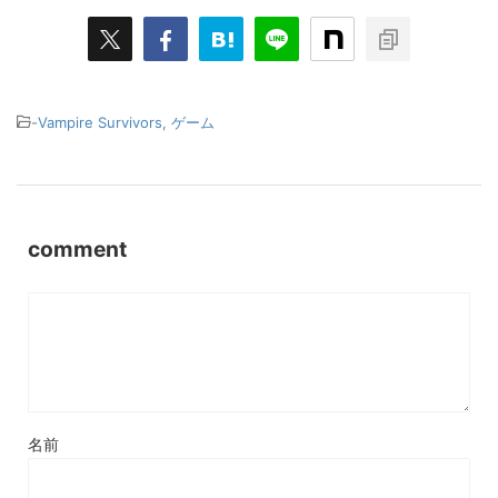
-
Vampire Survivors
,
ゲーム
comment
名前