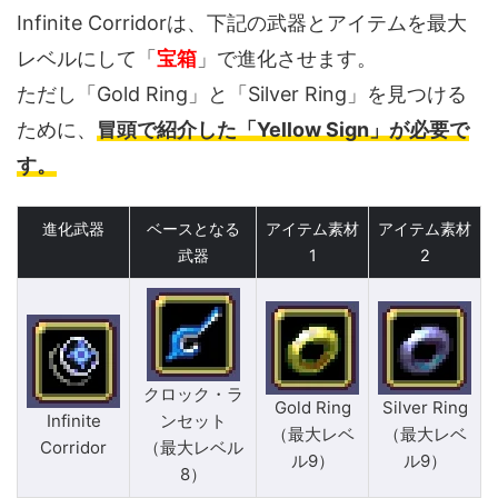
Infinite Corridorは、下記の武器とアイテムを最大
レベルにして「
宝箱
」で進化させます。
ただし「Gold Ring」と「Silver Ring」を見つける
ために、
冒頭で紹介した「Yellow Sign」が必要で
す。
進化武器
ベースとなる
アイテム素材
アイテム素材
武器
1
2
クロック・ラ
Gold Ring
Silver Ring
Infinite
ンセット
（最大レベ
（最大レベ
Corridor
（最大レベル
ル9）
ル9）
8）