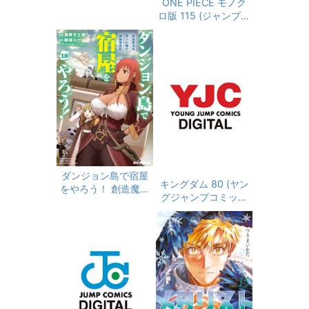
ONE PIECE モノク
～クソゲーハンタ
ロ版 115 (ジャンプコ
ー、神ゲーに挑まん
ミックスDIGITAL)
とす～ (週刊少年マガ
ジンコミックス)
ダンジョン島で宿屋
キングダム 80 (ヤン
をやろう！ 創造魔法
グジャンプコミック
を貰った俺の細腕繁
スDIGITAL)
盛記: 10【イラスト
特典付】 (REXコミッ
クス)