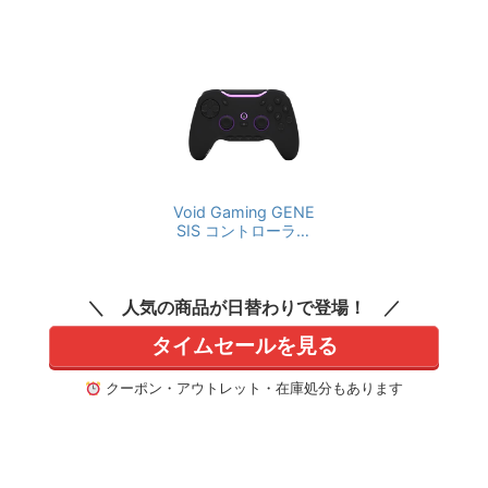
Void Gaming GENE
SIS コントローラー
pc ゲームパッド 無
線 有線 対応 ポーリ
ングレート 2000Hz
人気の商品が日替わりで登場！
TMR 10個のカスタム
ボタン ゲームコント
タイムセールを見る
ローラー ゲーミング
コントローラー
クーポン・アウトレット・在庫処分もあります